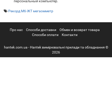
персональный компьютер.
Рекорд М6-ЖТ мегаомметр
Про нас
Cпособи доставки
Обмен и возврат товара
Способи оплати
Контакти
hantek.com.ua - Hantek вимірювальні прилади та обладнання ©
2026