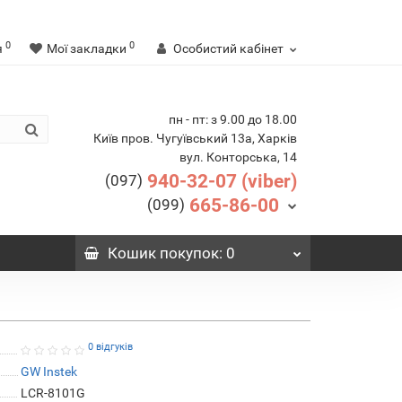
0
0
я
Мої закладки
Особистий кабінет
пн - пт: з 9.00 до 18.00
Київ пров. Чугуївський 13а, Харків
вул. Конторська, 14
940-32-07 (viber)
(097)
665-86-00
(099)
Кошик
покупок
: 0
0 відгуків
GW Instek
LCR-8101G