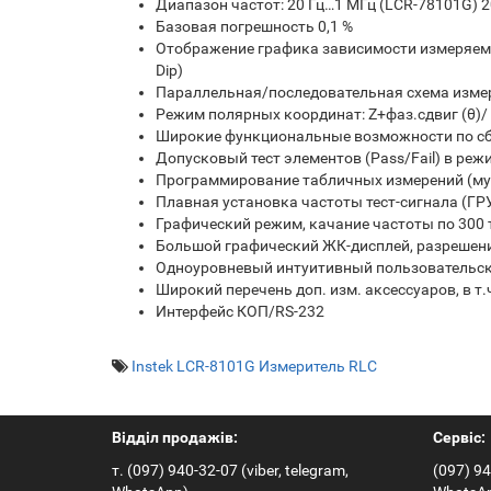
Диапазон частот: 20 Гц…1 МГц (LCR-78101G) 2
Базовая погрешность 0,1 %
Отображение графика зависимости измеряемы
Dip)
Параллельная/последовательная схема изме
Режим полярных координат: Z+фаз.сдвиг (θ)/ 
Широкие функциональные возможности по сб
Допусковый тест элементов (Pass/Fail) в реж
Программирование табличных измерений (му
Плавная установка частоты тест-сигнала (Г
Графический режим, качание частоты по 300
Большой графический ЖК-дисплей, разрешени
Одноуровневый интуитивный пользовательск
Широкий перечень доп. изм. аксессуаров, в т.
Интерфейс КОП/RS-232
Instek LCR-8101G Измеритель RLC
Відділ продажів:
Сервіс:
т. (097) 940-32-07 (viber, telegram,
(097) 94