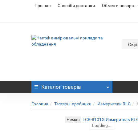
Про нас
Cпособи доставки
Обмен и возврат
Скрі
Каталог
товарів
Головна
Тестеры-пробники
Измерители RLC
Немає
Loading...
Loading...