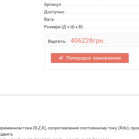
Артикул:
Доступно:
Вага:
Розміри (Д x Ш x В):
406228грн.
Вартість:
Попереднє замовлення
еменном токе (R,Z,X), сопротивления постоянному току (Rdc), пров
сдвига