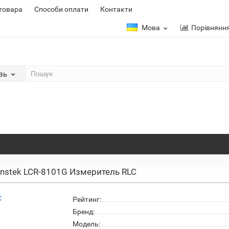
 товара
Способи оплати
Контакти
Мова
Порівнянн
зь
Instek LCR-8101G Измеритель RLC
Рейтинг:
Бренд:
Модель: