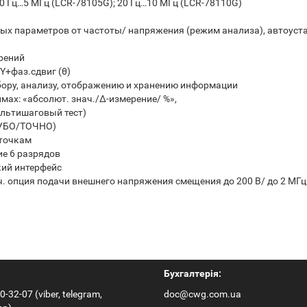
0 Гц…5 МГц (LCR-78105G); 20 Гц…10 МГц (LCR-78110G)
х параметров от частоты/ напряжения (режим анализа), автоуста
рений
Y+фаз.сдвиг (θ)
ору, анализу, отображению и хранению информации
имах: «абсолют. знач./Δ-измерение/ %»,
льтишаговый тест)
РУБО/ТОЧНО)
 точкам
е 6 разрядов
ий интерфейс
ч. опция подачи внешнего напряжения смещения до 200 В/ до 2 МГц 
Бухгалтерія:
0-32-07 (viber, telegram,
doc@cwg.com.ua