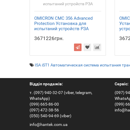
OMICRON СМС 356 Advanced
OMIC
Protection Установка для
Уста
испытаний устройств РЗА
устр
3671226грн.
3672
ISA iST1 Автоматическая система испытания тр
Відділ продажів:
Сервіс:
т. (097) 940-32-07 (viber, telegram,
(097) 94
WhatsApp)
WhatsA
(099) 665-86-00
(099) 6
(097) 472-38-56
info@ha
(050) 540-94-69 (viber)
info@hantek.com.ua