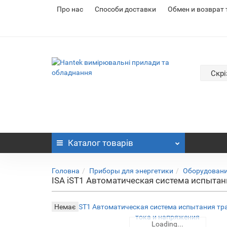
Про нас
Cпособи доставки
Обмен и возврат
Скрі
Каталог
товарів
Головна
Приборы для энергетики
Оборудовани
ISA iST1 Автоматическая система испыта
Немає
Loading...
Loading...