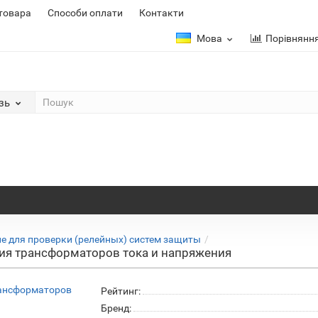
 товара
Способи оплати
Контакти
Мова
Порівнянн
зь
е для проверки (релейных) систем защиты
ния трансформаторов тока и напряжения
Рейтинг:
Бренд: