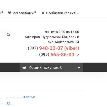
0
0
я
Мої закладки
Особистий кабінет
пн - пт: з 9.00 до 18.00
Київ пров. Чугуївський 13а, Харків
вул. Конторська, 14
940-32-07 (viber)
(097)
665-86-00
(099)
Кошик
покупок
: 0
0 відгуків
ISA