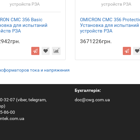
RON CMC 356 Basic
OMICRON СМС 356 Protecti
новка для испытаний
Установка для испытаний
ойств РЗА
устройств РЗА
942грн.
3671226грн.
ансформаторов тока и напряжения
Бухгалтерія:
0-32-07 (viber, telegram,
doc@cwg.com.ua
pp)
65-86-00
ntek.com.ua