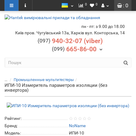
0
0
: 0
пн - пт: з 9.00 до 18.00
Київ пров. Чугуївський 13а, Харків вул. Конторська, 14
940-32-07 (viber)
(097)
665-86-00
(099)
...
Промышленные мультитестеры
ИПИ-10 Измеритель параметров изоляции (без
инвертора)
Рейтинг:
Бренд:
NoName
Модель:
ИПИ-10