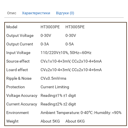
Опис
Характеристики
Відгуки (0)
Model
HT3003PE
HT3005PE
Output Voltage
0-30V
0-30V
Output Current
0-3A
0-5A
Input Voltage
110/220V±10%, 50Hz~60Hz
Source effect
CV≤1x10-4+3mV, CC≤2x10-4+6mA
Loard effect
CV≤2x10-4+3mV, CC≤2x10-4+6mA
Ripple & Noise
CV≤0.5mVrms
Protection
Current Limiting
Voltage Accuracy
Reading±1% ±1 digit
Current Accuracy
Reading±2% ±2 digit
Environment
Ambient Temperature: 0-40℃: Humidity: <90%
Weight
About 5KG
About 6KG