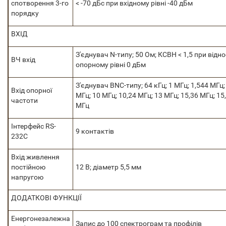
спотворення 3-го
< -70 дБс при вхідному рівні -40 дБм
порядку
ВХІД
З'єднувач N-типу; 50 Ом; КСВН < 1,5 при відн
ВЧ вхід
опорному рівні 0 дБм
З'єднувач BNC-типу; 64 кГц; 1 МГц; 1,544 МГц;
Вхід опорної
МГц; 10 МГц; 10,24 МГц; 13 МГц; 15,36 МГц; 15,
частоти
МГц
Інтерфейс RS-
9 контактів
232C
Вхід живлення
постійною
12 В; діаметр 5,5 мм
напругою
ДОДАТКОВІ ФУНКЦІЇ
Енергонезалежна
Запис до 100 спектрограм та профілів