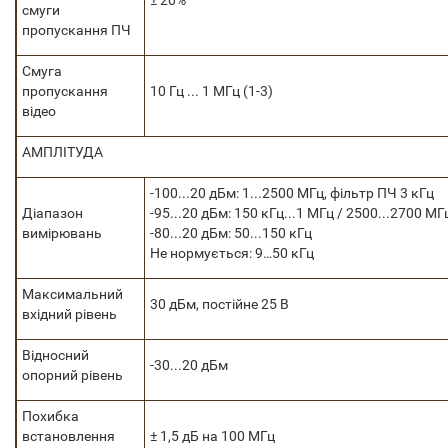
± 20%
смуги
пропускання ПЧ
Смуга
пропускання
10 Гц ... 1 МГц (1-3)
відео
АМПЛІТУДА
-100...20 дБм: 1...2500 МГц, фільтр ПЧ 3 кГц
Діапазон
-95...20 дБм: 150 кГц...1 МГц / 2500...2700 МГ
вимірювань
-80...20 дБм: 50...150 кГц
Не нормується: 9…50 кГц
Максимальний
30 дБм, постійне 25 В
вхідний рівень
Відносний
-30...20 дБм
опорний рівень
Похибка
встановлення
± 1,5 дБ на 100 МГц