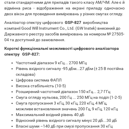
стали стандартними для приладів такого класу АМ/ЧМ. Але є й
відмінна риса - відображення на екрані приладу одночасно
двох вікон для проведення вимірювань у різних смугах огляду.
Аналізатор спектру цифрового
GSP-827
виробництва
компанії Good Will Instrument Co., Ltd. (GW Instek) внесений до
Державного реєстру засобів вимірювань за номером № 27505-
04 та доступний до замовлення.
Короткі функціональні можливості цифрового аналізатора
спектру
GSP-827:
Частотний діапазон 9 кГц... 2700 МГц
Рівень вхідного сигналу -95 дБм...27 дБм (± 25 В постійна
складова)
Цифрова система ФАПЛ
Висока стабільність (10-5)
Розширений частотний діапазон 150 кГц... 2,7 ГГц
Смуга огляду нульова, 200 Гц ... 250 МГц на поділ (1-2-5)
Смуга пропускання 3 кГц, 30 кГц, 220 кГц, 4 МГц,
можливе встановлення значень 200 Гц, 9 кГц, 120 кГц
Максимальний вхідний рівень 40 дБ
Відносний рівень вхідного сигналу мінус 20 дБ...30 дБ
Власні шуми –140 дБ при смузі пропускання 30 кГц