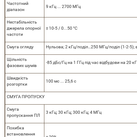
Частотний
9 кГц ... 2700 МГц
діапазон
Нестабільність
джерела опорної
± 10-5 / 0...50 °С
частоти
Смуга огляду
Нульова; 2 кГц/поділ…250 МГц/поділ (1-2-5); 
Щільність
-85 дБс/Гц на 1 ГГц під час відбудови на 20 к
фазових шумів
Швидкість
100 мс ... 25,6 с
розгортки
СМУГА ПРОПУСКУ
Смуга
3 кГц; 30 кГц; 300 кГц; 4 МГц
пропускання ПЛ
Похибка
встановлення