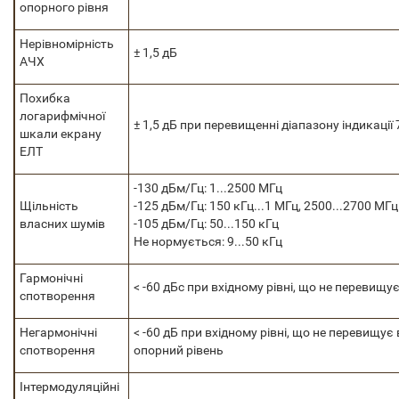
опорного рівня
Нерівномірність
± 1,5 дБ
АЧХ
Похибка
логарифмічної
± 1,5 дБ при перевищенні діапазону індикації 
шкали екрану
ЕЛТ
-130 дБм/Гц: 1...2500 МГц
Щільність
-125 дБм/Гц: 150 кГц...1 МГц, 2500...2700 МГц
власних шумів
-105 дБм/Гц: 50...150 кГц
Не нормується: 9...50 кГц
Гармонічні
< -60 дБс при вхідному рівні, що не перевищує
спотворення
Негармонічні
< -60 дБ при вхідному рівні, що не перевищує
спотворення
опорний рівень
Інтермодуляційні