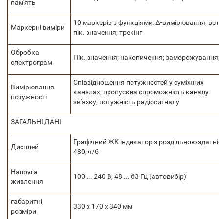
пам'ять
10 маркерів з функціями: Δ-вимірювання; вс
Маркерні виміри
пік. значення; трекінг
Обробка
Пік. значення; накопичення; заморожування;
спектрограм
Співвідношення потужностей у суміжних
Вимірювання
каналах; пропускна спроможність каналу
потужності
зв'язку; потужність радіосигналу
ЗАГАЛЬНІ ДАНІ
Графічний ЖК індикатор з роздільною здатні
Дисплей
480; ч/б
Напруга
100 ... 240 В, 48 ... 63 Гц (автовибір)
живлення
габаритні
330 х 170 х 340 мм
розміри