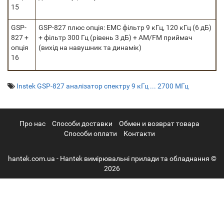
15
GSP-
GSP-827 плюс опція: ЕМС фільтр 9 кГц, 120 кГц (6 дБ)
827 +
+ фільтр 300 Гц (рівень 3 дБ) + AM/FM приймач
опція
(вихід на навушник та динамік)
16
Instek GSP-827 аналізатор спектру 9 кГц ... 2700 МГц
Про нас
Cпособи доставки
Обмен и возврат товара
Способи оплати
Контакти
hantek.com.ua - Hantek вимірювальні прилади та обладнання ©
2026