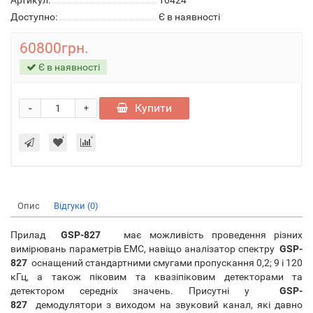
Артикул:
10424
Доступно:
Є в наявності
60800грн.
Є в наявності
-
Купити
+
Опис
Відгуки (0)
Прилад
GSP-827
має можливість проведення різних
вимірювань параметрів ЕМС, навіщо аналізатор спектру
GSP-
827
оснащений стандартними смугами пропускання 0,2; 9 і 120
кГц, а також піковим та квазіпіковим детекторами та
детектором середніх значень. Присутні у
GSP-
827
демодулятори з виходом на звуковий канал, які давно