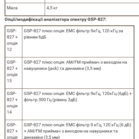
Маса
4,5 кг
Опції/модифікації аналізатора спектру GSP-827:
GSP-
GSP-827 плюс опція: ЕМС фільтр 9кГц, 120 кГц за
827 +
рівнем 6дБ
опція
12
GSP-
GSP-827 плюс опція: AM/FM приймач з виходом на
827 +
навушники (jack) та динаміки (3,5 мм)
опція
13
GSP-
GSP-827 плюс опція: ЕМС фільтр 9кГц, 120кГц (6дБ) +
827 +
фільтр 300 Гц (рівень 3дБ)
опція
14
GSP-
GSP-827 плюс опція: ЕМС фільтр 9 кГц, 120 кГц (6 дБ)
827 +
+ AM/FM приймач з виходом на навушники та
опція
динаміки (3,5 мм)