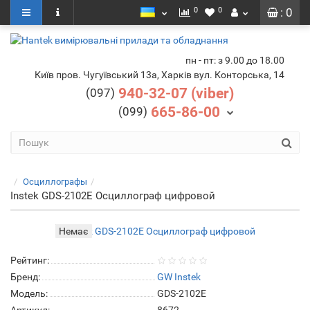
0
0
: 0
пн - пт: з 9.00 до 18.00
Київ пров. Чугуївський 13а, Харків вул. Конторська, 14
940-32-07 (viber)
(097)
665-86-00
(099)
Осциллографы
Instek GDS-2102E Осциллограф цифровой
Немає
Рейтинг:
Бренд:
GW Instek
Модель:
GDS-2102E