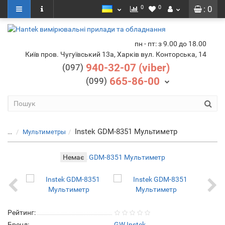
0
0
: 0
пн - пт: з 9.00 до 18.00
Київ пров. Чугуївський 13а, Харків вул. Конторська, 14
940-32-07 (viber)
(097)
665-86-00
(099)
Instek GDM-8351 Мультиметр
...
Мультиметры
Немає
Рейтинг:
Бренд:
GW Instek