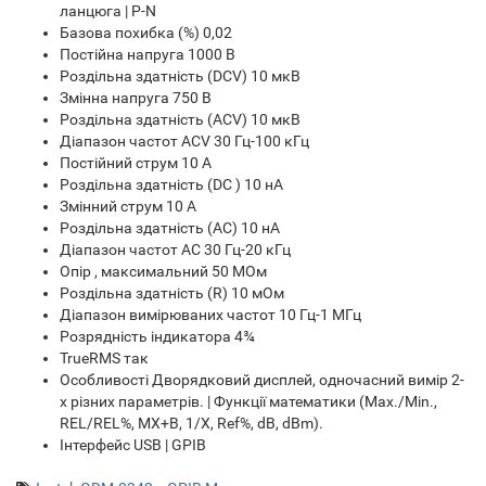
ланцюга | P-N
Базова похибка (%) 0,02
Постійна напруга 1000 В
Роздільна здатність (DCV) 10 мкВ
Змінна напруга 750 В
Роздільна здатність (ACV) 10 мкВ
Діапазон частот ACV 30 Гц-100 кГц
Постійний струм 10 А
Роздільна здатність (DC ) 10 нА
Змінний струм 10 А
Роздільна здатність (AC) 10 нА
Діапазон частот AC 30 Гц-20 кГц
Опір , максимальний 50 МОм
Роздільна здатність (R) 10 мОм
Діапазон вимірюваних частот 10 Гц-1 МГц
Розрядність індикатора 4¾
TrueRMS так
Особливості Дворядковий дисплей, одночасний вимір 2-
х різних параметрів. | Функції математики (Max./Min.,
REL/REL%, MX+B, 1/X, Ref%, dB, dBm).
Інтерфейс USB | GPIB