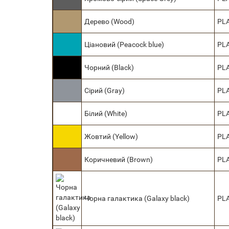
Дерево (Wood)
PL
Ціановий (Peacock blue)
PL
Чорний (Black)
PL
Сірий (Gray)
PL
Білий (White)
PL
Жовтий (Yellow)
PL
Коричневий (Brown)
PL
Чорна галактика (Galaxy black)
PL