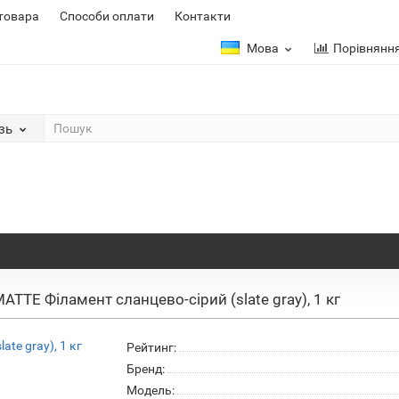
 товара
Способи оплати
Контакти
Мова
Порівнянн
зь
TTE Філамент сланцево-сірий (slate gray), 1 кг
Рейтинг:
Бренд:
Модель: