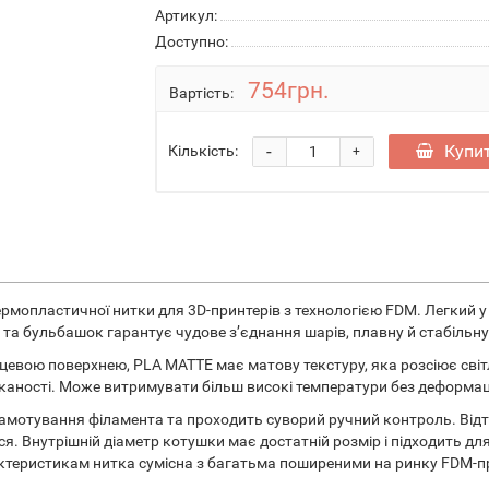
Артикул:
Доступно:
754грн.
Вартість:
-
Купи
Кількість:
+
термопластичної нитки для 3D-принтерів з технологією FDM. Легкий у
 та бульбашок гарантує чудове з’єднання шарів, плавну й стабільну
цевою поверхнею, PLA MATTE має матову текстуру, яка розсіює світл
ності. Може витримувати більш високі температури без деформації 
мотування філамента та проходить суворий ручний контроль. Відт
я. Внутрішній діаметр котушки має достатній розмір і підходить дл
актеристикам нитка сумісна з багатьма поширеними на ринку FDM-