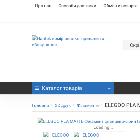
Про нас
Cпособи доставки
Обмен и возврат
Скрі
Каталог
товарів
ELEGOO PLA MA
Головна
3D друк
Філаменти
Loading...
Loading...