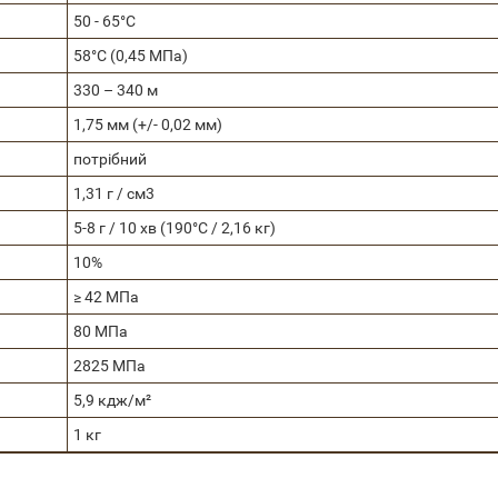
50 - 65°C
58°C (0,45 МПа)
330 – 340 м
1,75 мм (+/- 0,02 мм)
потрібний
1,31 г / см3
5-8 г / 10 хв (190°C / 2,16 кг)
10%
≥ 42 МПа
80 МПа
2825 МПа
5,9 кдж/м²
1 кг