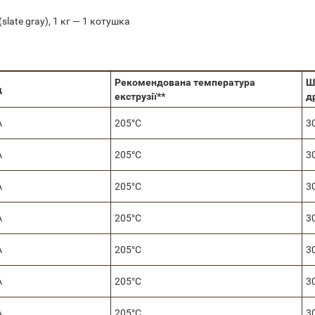
late gray), 1 кг — 1 котушка
Рекомендована температура
Ш
д
екструзії**
д
A
205°C
3
A
205°C
3
A
205°C
3
A
205°C
3
A
205°C
3
A
205°C
3
A
205°C
3