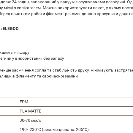
овж 24 годин, запакований у вакуум з осушувачами всередині. Одна
ому місці з силікагелем. Можна використовувати пакет, у якому пост
. Перед початком роботи філамент рекомендовано просушити додат
ів
ELEGOO
.
димі лінії шару
егкий у використанні, без запаху
енше засмічення сопла та стабільність друку, мінімізують застряга
лишків філаменту та своєчасної заміни
FDM
PLA MATTE
30-70 мм/с
190~230°C (рекомендовано: 205°C)