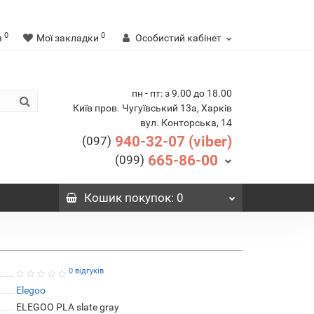
0
0
я
Мої закладки
Особистий кабінет
пн - пт: з 9.00 до 18.00
Київ пров. Чугуївський 13а, Харків
вул. Конторська, 14
940-32-07 (viber)
(097)
665-86-00
(099)
Кошик
покупок
: 0
0 відгуків
Elegoo
ELEGOO PLA slate gray