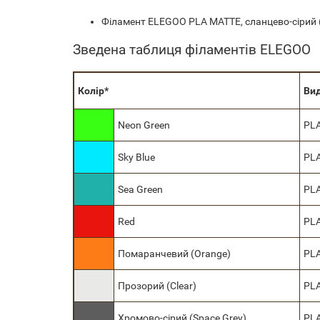
Філамент ELEGOO PLA MATTE, сланцево-сірий (s
Зведена таблиця філаментів ELEGOO
Колір*
Ви
Neon Green
PL
Sky Blue
PL
Sea Green
PL
Red
PL
Помаранчевий (Orange)
PL
Прозорий (Сlear)
PL
Хромово-сірий (Space Grey)
PL