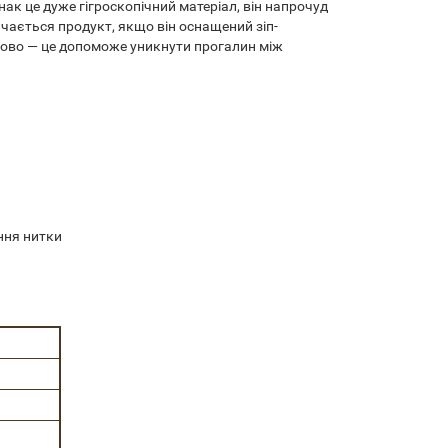
к це дуже гігроскопічний матеріал, він напрочуд
ачається продукт, якщо він оснащений зіп-
ково — це допоможе уникнути прогалин між
ння нитки