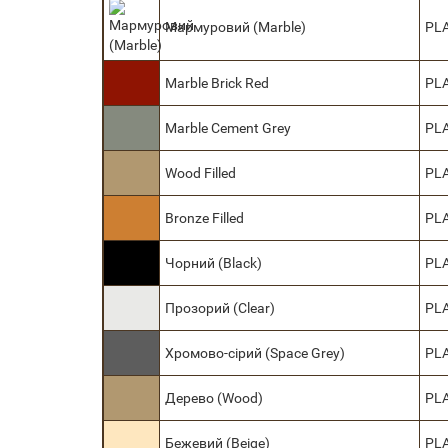
Мармуровий (Marble)
PL
Marble Brick Red
PL
Marble Cement Grey
PL
Wood Filled
PL
Bronze Filled
PL
Чорний (Black)
PLA
Прозорий (Сlear)
PL
Хромово-сірий (Space Grey)
PL
Дерево (Wood)
PL
Бежевий (Beige)
PL