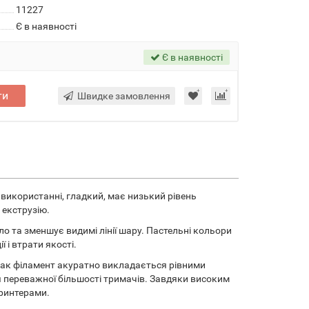
11227
Є в наявності
Є в наявності
ти
Швидке замовлення
 використанні, гладкий, має низький рівень
 екструзію.
о та зменшує видимі лінії шару. Пастельні кольори
і втрати якості.
ак філамент акуратно викладається рівними
я переважної більшості тримачів. Завдяки високим
принтерами.