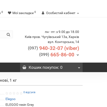
0
0
я
Мої закладки
Особистий кабінет
пн - пт: з 9.00 до 18.00
Київ пров. Чугуївський 13а, Харків
вул. Конторська, 14
940-32-07 (viber)
(097)
665-86-00
(099)
Кошик
покупок
: 0
ові, 1 кг
0 відгуків
Elegoo
ELEGOO resin Grey