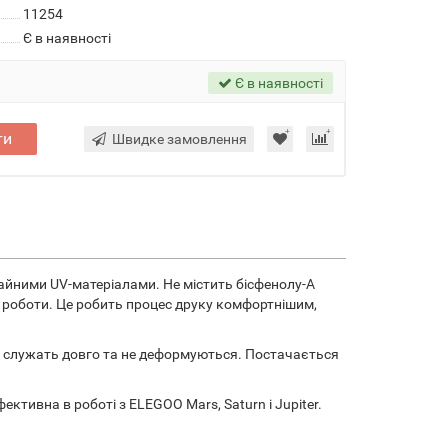
11254
Є в наявності
Є в наявності
ти
Швидке замовлення
чайними UV-матеріалами. Не містить бісфенолу-А
ас роботи. Це робить процес друку комфортнішим,
би служать довго та не деформуються. Постачається
ктивна в роботі з ELEGOO Mars, Saturn і Jupiter.