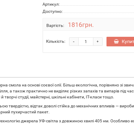
Артикул:
Доступно:
1816грн.
Вартість:
-
Купи
Кількість:
+
на смола на основі соєвої олії. Більш екологічна, порівняно зі зви
лля, а також практично не виділяє різких запахів та випарів під ч
творчі студії, майстерні, шкільні кабінети, IT-класи тощо.
ою твердістю, відтак доволі стійка до механічних впливів — виро
арний пухирчастий пакет.
ехнологію джерела УФ-світла з довжиною хвилі 405 нм. Особливо ефе