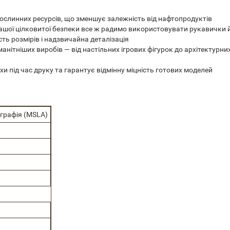
рослинних ресурсів, що зменшує залежність від нафтопродуктів
ашої цілковитої безпеки все ж радимо використовувати рукавички 
ть розмірів і надзвичайна деталізація
нітніших виробів — від настільних ігрових фігурок до архітектурни
 під час друку та гарантує відмінну міцність готових моделей
графія (MSLA)
d