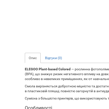
Опис
Відгуки (0)
ELEGOO Plant-based Colored
— рослинна фотополімер
(BPA), що знижує ризик негативного впливу на довкі
особливо в невеликих приміщеннях, як-от навчальні й 
Смола вирізняється добротною міцністю та достатнь
в пластиковій пляшці, повністю загорнутій в антиуд
Сумісна з більшістю принтерів, що використовують т
Особливості