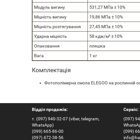
Модуль вигину
531,27 MПa ± 10%
Міцність вигину
19,86 MПa ± 10%
Міцність розтягування
27,45 МПа ± 10%
Ударна міцність
58 кдж/м² ± 10%
Опаковання
пляшка
Вага
1 кг
Комплектація
Фотополімерна смола ELEGOO на рослинній осн
Відділ продажів:
Сервіс:
т. (097) 940-32-07 (viber, telegram,
(097) 94
WhatsApp)
WhatsA
(099) 665-86-00
(099) 6
(097) 472-38-56
info@ha