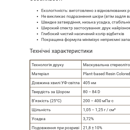
Екологічність: виготовлено з відновлюваних 
Не викликає подразнення шкіри (втім задля в
Швидке затвердіння, низька усадка, стабільніс
Широкий спектр застосування: друк найрізнома
Глибокий чистий насичений колір відбитків
Покращена формула мінімізує неприємні запахи
Технічні характеристики
Технологія друку
Маскувальна стереоліто
Матеріал
Plant-based Resin Colore
Довжина хвилі УФ-світла
405 нм
Твердість за Шором
80 – 84 D
В’язкість (25°C)
200 – 400 мПа·с
Щільність
1,05 – 1,25 г / см³
Усадка
3,72%
Подовження при розриві
21,8 ± 10%