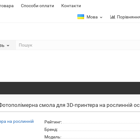
 товара
Способи оплати
Контакти
Мова
Порівнянн
зь
отополімерна смола для 3D-принтера на рослинній осн
Рейтинг:
Бренд:
Модель: