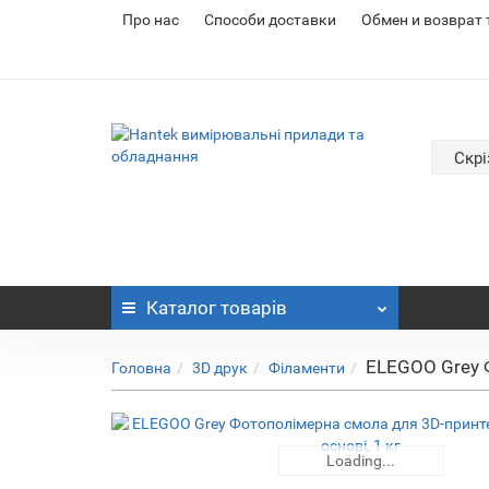
Про нас
Cпособи доставки
Обмен и возврат
Скрі
Каталог
товарів
ELEGOO Grey Ф
Головна
3D друк
Філаменти
Loading...
Loading...