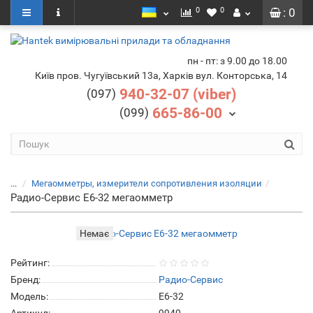
0
0
: 0
пн - пт: з 9.00 до 18.00
Київ пров. Чугуївський 13а, Харків вул. Конторська, 14
940-32-07 (viber)
(097)
665-86-00
(099)
...
Мегаомметры, измерители сопротивления изоляции
Радио-Сервис Е6-32 мегаомметр
Немає
Рейтинг:
Бренд:
Радио-Cервис
Модель:
E6-32