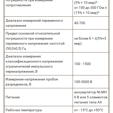
погрешности при измерении
(5% + 10 емр)*
сопротивления
от 100 до 300 ГОм ±
(15% + 10 емр)*
Диапазон измерений переменного
40-700
напряжения
Предел основной относительной
погрешности при измерении
не более δ = ±(5%+3
переменного напряжения частотой
емр)
(50,0±0,5) Гц
Диапазон измерения
классификационного напряжения
100 - 1500
ограничителей импульсного
перенапряжения, В
Измерение напряжения пробоя
100-3000 В
разрядников, В
аккумулятор Ni-MH
Питание
6 В или 5 элементов
питания типа АА
Рабочая температура
от - 15°С до +50°С