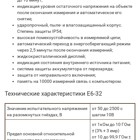
до 10 минут;
индикация уровня остаточного напряжения на объекте
после окончания измерения и автоматическое его
снятие;
ударопрочный, пыле- и влагозащищенный корпус.
Степень защиты IP54;
высокая помехоустойчивость в измеряемой цепи;
автоматический переход в энергосберегающий режим
через 2,5 минуты после окончания измерений;
жидкокристаллический дисплей;
индикация состояния внутреннего источника питания;
система защиты аккумулятора от перезаряда;
защита от неправильного включения;
память на 10000 измерений связь с компьютером.
Технические характеристики Е6-32
Значение испытательного напряжения
от 50 до 2500 с
на разомкнутых гнёздах, В
шагом 10В
от 1кОм до 10 ГОм
± (3% + 3 емр)
Предел основной относительной
от 10 до 99,9 ГОм ±