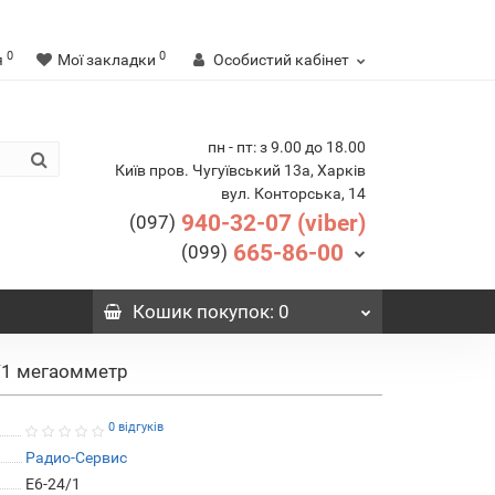
0
0
я
Мої закладки
Особистий кабінет
пн - пт: з 9.00 до 18.00
Київ пров. Чугуївський 13а, Харків
вул. Конторська, 14
940-32-07 (viber)
(097)
665-86-00
(099)
Кошик
покупок
: 0
/1 мегаомметр
0 відгуків
Радио-Cервис
E6-24/1