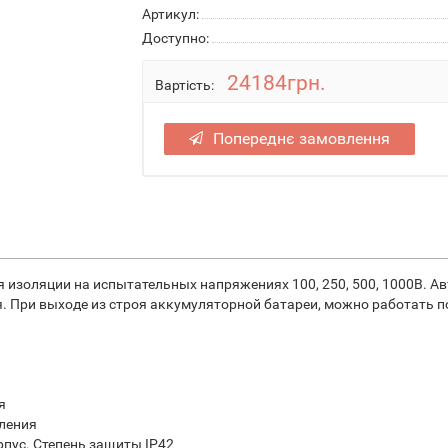
Артикул:
Доступно:
24184грн.
Вартість:
Попереднє замовлення
 изоляции на испытательных напряжениях 100, 250, 500, 1000В. 
я. При выходе из строя аккумуляторной батареи, можно работать 
я
ления
пус. Степень защиты IP42