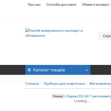
Про нас
Cпособи доставки
Обмен и возврат
Скрі
Каталог
товарів
Головна
Приборы для энергетики
Мегаомметры
Немає
Loading...
Loading...