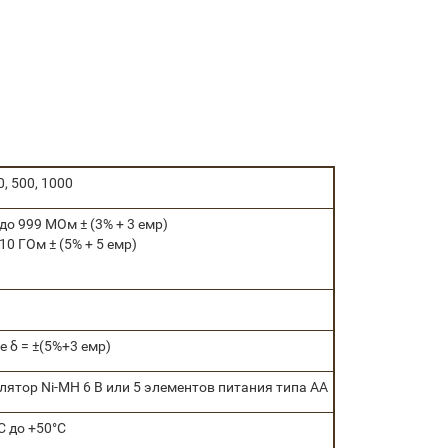
0, 500, 1000
 до 999 МОм ± (3% + 3 емр)
 10 ГОм ± (5% + 5 емр)
е δ = ±(5%+3 емр)
лятор Ni-MH 6 В или 5 элементов питания типа АА
°С до +50°С