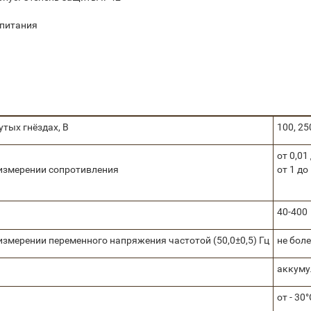
 питания
тых гнёздах, В
100, 25
от 0,01
 измерении сопротивления
от 1 до
40-400
змерении переменного напряжения частотой (50,0±0,5) Гц
не боле
аккуму
от - 30