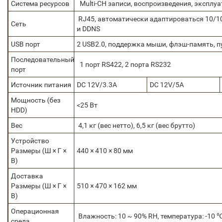
Система ресурсов
Multi-CH записи, воспроизведения, эксплу
RJ45, автоматически адаптироваться 10/10
Сеть
и DDNS
USB порт
2 USB2.0, поддержка мыши, флэш-память, п
Последовательный
1 порт RS422, 2 порта RS232
порт
Источник питания
DC 12V/3.3A
DC 12V/5A
Мощность (без
<25 Вт
HDD)
Вес
4,1 кг (вес нетто), 6,5 кг (вес брутто)
Устройство
Размеры (Ш × Г ×
440 × 410 × 80 мм
В)
Доставка
Размеры (Ш × Г ×
510 × 470 × 162 мм
В)
Операционная
Влажность: 10 ~ 90% RH, температура: -10 
среда