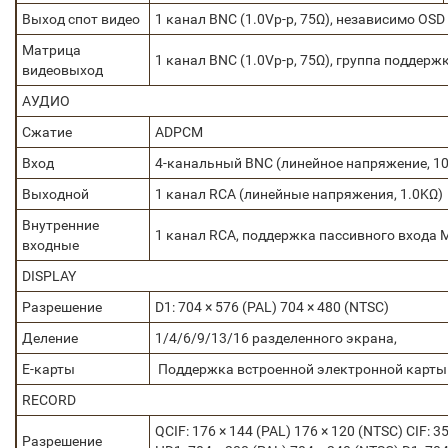
Выход спот видео
1 канал BNC (1.0Vp-р, 75Ω), независимо OSD
Матрица
1 канал BNC (1.0Vp-р, 75Ω), группа поддер
видеовыход
АУДИО
Сжатие
ADPCM
Вход
4-канальный BNC (линейное напряжение, 10
Выходной
1 канал RCA (линейные напряжения, 1.0KΩ)
Внутренние
1 канал RCA, поддержка пассивного входа 
входные
DISPLAY
Разрешение
D1: 704 × 576 (PAL) 704 × 480 (NTSC)
Деление
1/4/6/9/13/16 разделенного экрана,
E-карты
Поддержка встроенной электронной карты
RECORD
QCIF: 176 × 144 (PAL) 176 × 120 (NTSC) CIF: 3
Разрешение