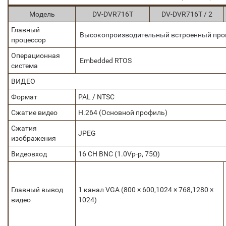
Модель
DV-DVR716T
DV-DVR716T / 2
Главный
Высокопроизводительный встроенный про
процессор
Операционная
Embedded RTOS
система
ВИДЕО
Формат
PAL / NTSC
Сжатие видео
H.264 (Основной профиль)
Сжатия
JPEG
изображения
Видеовход
16 CH BNC (1.0Vp-р, 75Ω)
Главный вывод
1 канал VGA (800 × 600,1024 × 768,1280 ×
видео
1024)