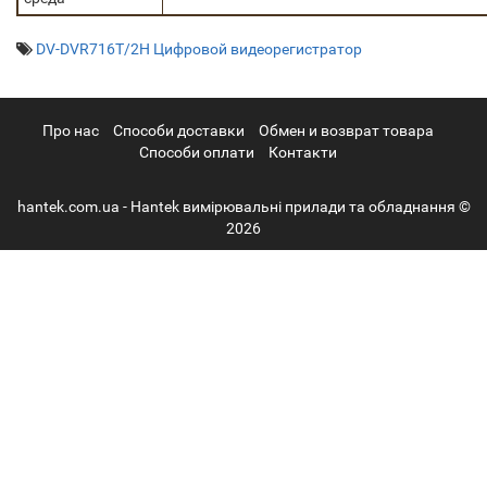
DV-DVR716T/2H Цифровой видеорегистратор
Про нас
Cпособи доставки
Обмен и возврат товара
Способи оплати
Контакти
hantek.com.ua - Hantek вимірювальні прилади та обладнання ©
2026