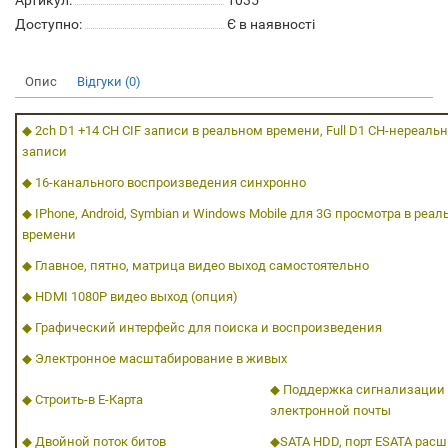
Артикул:
1035
Доступно:
Є в наявності
Опис
Відгуки (0)
◆ 2ch D1 +14 CH CIF записи в реальном времени, Full D1 CH-нереаль
записи
◆ 16-канального воспроизведения синхронно
◆ IPhone, Android, Symbian и Windows Mobile для 3G просмотра в реа
времени
◆ Главное, пятно, матрица видео выход самостоятельно
◆ HDMI 1080P видео выход (опция)
◆ Графический интерфейс для поиска и воспроизведения
◆ Электронное масштабирование в живых
◆ Поддержка сигнализации
◆ Строить-в E-Карта
электронной почты
◆ Двойной поток битов
◆SATA HDD, порт ESATA рас