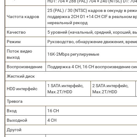
HD1: 704 × 288 (PAL) 704 × 240 (NTSC) D1: 704
25 (PAL) / 30 (NTSC) кадров в секунду в реж
Частота кадров
поддержка 2CH D1 +14 CH CIF в реальном в
нереальный рекорд
Качество
5 уровней (начальный, средний, хороший, вы
Режим
Руководство, обнаружение движения, времен
Поток видео
16K-2Mbps регулируемые
выход
Воспроизведение
Поддержка 4 CH, 16 CH воспроизведение си
Жесткий диск
1 SATA интерфейс,
2 SATA интерфейс,
HDD интерфейс
Max.2T/HDD
Max.2T/HDD
Тревога
Вход
16 CH
Выходной
4 CH
Другой