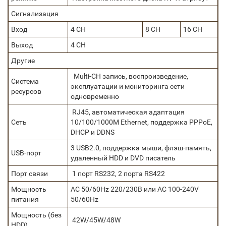
Сигнализация
Вход
4 CH
8 CH
16 CH
Выход
4 CH
Другие
Multi-CH запись, воспроизведение,
Система
эксплуатации и мониторинга сети
ресурсов
одновременно
RJ45, автоматическая адаптация
Сеть
10/100/1000M Ethernet, поддержка PPPoE,
DHCP и DDNS
3 USB2.0, поддержка мыши, флэш-память,
USB-порт
удаленный HDD и DVD писатель
Порт связи
1 порт RS232, 2 порта RS422
Мощность
AC 50/60Hz 220/230В или AC 100-240V
питания
50/60Hz
Мощность (без
42W/45W/48W
HDD)