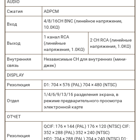
AUDIO
Сжатия
ADPCM
4/8/16CH BNC (линейное напряжение,
Вход
10.0KΩ)
1 канал RCA
2 CH RCA (линейные
Выход
(линейные
напряжения, 1.0KΩ)
напряжения, 1.0KΩ)
Внутренняя
Независимые CH для внутренних (мини-
связь
джек)
DISPLAY
Резолюция
D1: 704 × 576 (PAL) 704 × 480 (NTSC)
1/4/6/9/13/16 разделения экрана, в
Отдел
режиме предварительного просмотра
электронной карте
ОТЧЕТ
QCIF: 176 × 144 (PAL) 176 × 120 (NTSC) CIF:
352 × 288 (PAL) 352 × 240 (NTSC)
Резолюция
HD1: 704 × 288 (PAL) 704 × 240 (NTSC) D1: