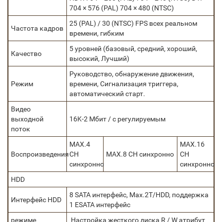
704 × 576 (PAL) 704 × 480 (NTSC)
25 (PAL) / 30 (NTSC) FPS всех реальном
Частота кадров
времени, гибким
5 уровней (базовый, средний, хороший,
Качество
высокий, Лучший)
Руководство, обнаружение движения,
Режим
времени, Сигнализация триггера,
автоматический старт.
Видео
выходной
16K-2 Мбит / с регулируемым
поток
MAX.4
MAX.16
Воспроизведения
CH
MAX.8 CH синхронно
CH
синхронно
синхронно
HDD
8 SATA интерфейс, Max.2T/HDD, поддержка
Интерфейс HDD
1 ESATA интерфейс
режиме
Настройка жесткого диска R / W атрибут