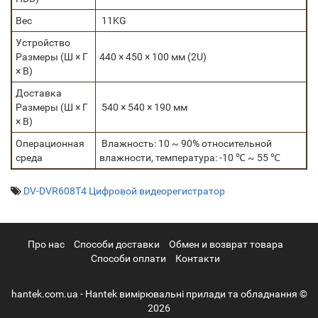
Вес
11KG
Устройство
Размеры (Ш × Г
440 × 450 × 100 мм (2U)
× В)
Доставка
Размеры (Ш × Г
540 × 540 × 190 мм
× В)
Операционная
Влажность: 10 ~ 90% относительной
среда
влажности, температура: -10 ℃ ~ 55 ℃
DV-DVR608T4 Цифровой видеорегистратор
Про нас
Cпособи доставки
Обмен и возврат товара
Способи оплати
Контакти
hantek.com.ua - Hantek вимірювальні прилади та обладнання ©
2026