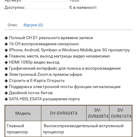
Артикул:
1028
Доступно:
Є в наявності
Опис
Відгуки (0)
◆ Полный CH D1 реального времени записи
◆ 16 CH воспроизведение синхронно
◆ IPhone, Android, Symbian и Windows Mobile для 3G просмотру
◆ Главное, месте, выход матрицы видео независимо
◆ HDMI 1080p видео выход
◆ Графический интерфейс для поиска и воспроизведения
◆ Электронный Zoom в прямом эфире
◆ Строить-в E-Карта Открыть
◆ Поддержка электронной почты функции сигнализации
◆ Двойной поток битов
◆ SATA HDD, ESATA расширение порта
DV-
DV-
Модель
DV-DVR604T4
DVR608T4
DVR616T4
Главный
Высокопроизводительный встроенный
процессор
процессор