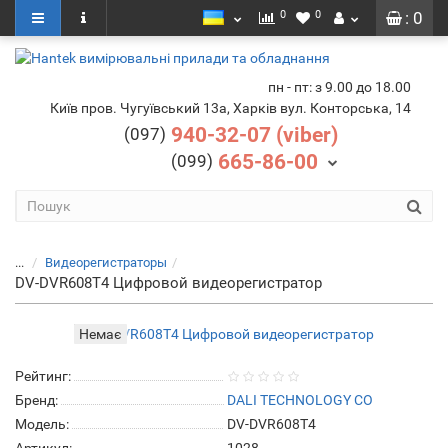
0
0
: 0
пн - пт: з 9.00 до 18.00
Київ пров. Чугуївський 13а, Харків вул. Конторська, 14
940-32-07 (viber)
(097)
665-86-00
(099)
...
Видеорегистраторы
DV-DVR608T4 Цифровой видеорегистратор
Немає
Рейтинг:
Бренд:
DALI TECHNOLOGY CO
Модель:
DV-DVR608T4