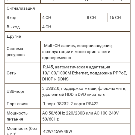
Сигнализация
Вход
4 CH
8 CH
16 CH
Выход
4 CH
Другие
Multi-CH запись, воспроизведение,
Система
эксплуатации и мониторинга сети
ресурсов
одновременно
RJ45, автоматическая адаптация
Сеть
10/100/1000M Ethernet, поддержка PPPoE,
DHCP и DDNS
3 USB2.0, поддержка мыши, флэш-память,
USB-порт
удаленный HDD и DVD писатель
Порт связи
1 порт RS232, 2 порта RS422
Мощность
AC 50/60Hz 220/230В или AC 100-240V
питания
50/60Hz
Мощность (без
42W/45W/48W
HDD)