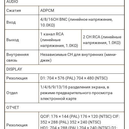
AUDIO
Сжатия
ADPCM
4/8/16CH BNC (линейное напряжение,
Вход
10.0KΩ)
1 канал RCA
2 CH RCA (линейные
Выход
(линейные
напряжения, 1.0KΩ)
напряжения, 1.0KΩ)
Внутренняя
Независимые CH для внутренних (мини-
связь
джек)
DISPLAY
Резолюция
D1: 704 × 576 (PAL) 704 × 480 (NTSC)
1/4/6/9/13/16 разделения экрана, в
Отдел
режиме предварительного просмотра
электронной карте
ОТЧЕТ
QCIF: 176 × 144 (PAL) 176 × 120 (NTSC) CIF:
352 × 288 (PAL) 352 × 240 (NTSC)
Резолюция
HD1: 704 × 288 (PAL) 704 × 240 (NTSC) D1: