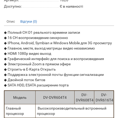
Артикул:
1026
Доступно:
Є в наявності
Опис
Відгуки (0)
◆ Полный CH D1 реального времени записи
◆ 16 CH воспроизведение синхронно
◆ IPhone, Android, Symbian и Windows Mobile для 3G просмотру
◆ Главное, месте, выход матрицы видео независимо
◆ HDMI 1080p видео выход
◆ Графический интерфейс для поиска и воспроизведения
◆ Электронный Zoom в прямом эфире
◆ Строить-в E-Карта Открыть
◆ Поддержка электронной почты функции сигнализации
◆ Двойной поток битов
◆ SATA HDD, ESATA расширение порта
DV-
DV-
Модель
DV-DVR604T4
DVR608T4
DVR616T4
Главный
Высокопроизводительный встроенный
процессор
процессор