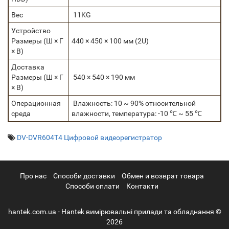
Вес
11KG
Устройство
Размеры (Ш × Г
440 × 450 × 100 мм (2U)
× В)
Доставка
Размеры (Ш × Г
540 × 540 × 190 мм
× В)
Операционная
Влажность: 10 ~ 90% относительной
среда
влажности, температура: -10 ℃ ~ 55 ℃
DV-DVR604T4 Цифровой видеорегистратор
Про нас
Cпособи доставки
Обмен и возврат товара
Способи оплати
Контакти
hantek.com.ua - Hantek вимірювальні прилади та обладнання ©
2026