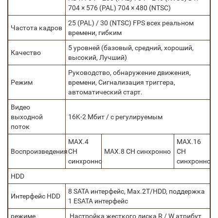
704 × 576 (PAL) 704 × 480 (NTSC)
25 (PAL) / 30 (NTSC) FPS всех реальном
Частота кадров
времени, гибким
5 уровней (базовый, средний, хороший,
Качество
высокий, Лучший)
Руководство, обнаружение движения,
Режим
времени, Сигнализация триггера,
автоматический старт.
Видео
выходной
16K-2 Мбит / с регулируемым
поток
MAX.4
MAX.16
Воспроизведения
CH
MAX.8 CH синхронно
CH
синхронно
синхронно
HDD
8 SATA интерфейс, Max.2T/HDD, поддержка
Интерфейс HDD
1 ESATA интерфейс
режиме
Настройка жесткого диска R / W атрибут