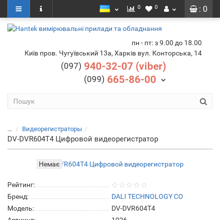
0
0
: 0
пн - пт: з 9.00 до 18.00
Київ пров. Чугуївський 13а, Харків вул. Конторська, 14
940-32-07 (viber)
(097)
665-86-00
(099)
...
Видеорегистраторы
DV-DVR604T4 Цифровой видеорегистратор
Немає
Рейтинг:
Бренд:
DALI TECHNOLOGY CO
Модель:
DV-DVR604T4