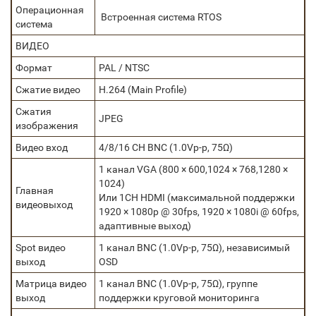
Операционная
Встроенная система RTOS
система
ВИДЕО
Формат
PAL / NTSC
Сжатие видео
H.264 (Main Profile)
Сжатия
JPEG
изображения
Видео вход
4/8/16 CH BNC (1.0Vp-р, 75Ω)
1 канал VGA (800 × 600,1024 × 768,1280 ×
1024)
Главная
Или 1CH HDMI (максимальной поддержки
видеовыход
1920 × 1080p @ 30fps, 1920 × 1080i @ 60fps,
адаптивные выход)
Spot видео
1 канал BNC (1.0Vp-р, 75Ω), независимый
выход
OSD
Матрица видео
1 канал BNC (1.0Vp-р, 75Ω), группе
выход
поддержки круговой мониторинга