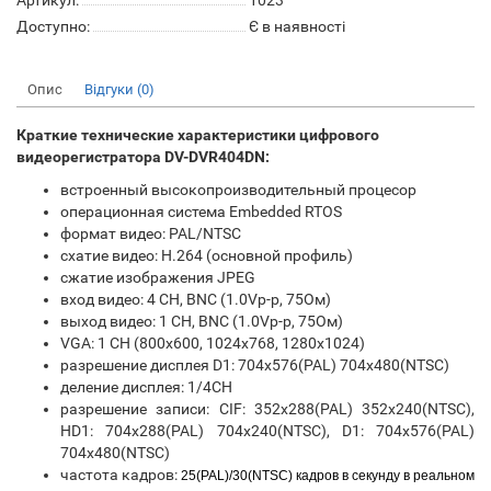
Артикул:
1023
Доступно:
Є в наявності
Опис
Відгуки (0)
Краткие технические характеристики цифрового
видеорегистратора DV-DVR404DN:
встроенный высокопроизводительный процесор
операционная система Embedded RTOS
формат видео: PAL/NTSC
схатие видео: H.264 (основной профиль)
сжатие изображения JPEG
вход видео: 4 CH, BNC (1.0Vp-p, 75Ом)
выход видео: 1 CH, BNC (1.0Vp-p, 75Ом)
VGA: 1 CH (800x600, 1024x768, 1280x1024)
разрешение дисплея D1: 704x576(PAL) 704x480(NTSC)
деление дисплея: 1/4CH
разрешение записи: CIF: 352x288(PAL) 352x240(NTSC),
HD1: 704x288(PAL) 704x240(NTSC), D1: 704x576(PAL)
704x480(NTSC)
частота кадров:
25(PAL)/30(NTSC) кадров в секунду в реальном