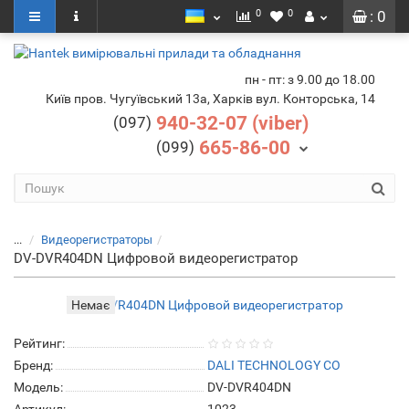
0
0
: 0
пн - пт: з 9.00 до 18.00
Київ пров. Чугуївський 13а, Харків вул. Конторська, 14
940-32-07 (viber)
(097)
665-86-00
(099)
...
Видеорегистраторы
DV-DVR404DN Цифровой видеорегистратор
Немає
Рейтинг:
Бренд:
DALI TECHNOLOGY CO
Модель:
DV-DVR404DN