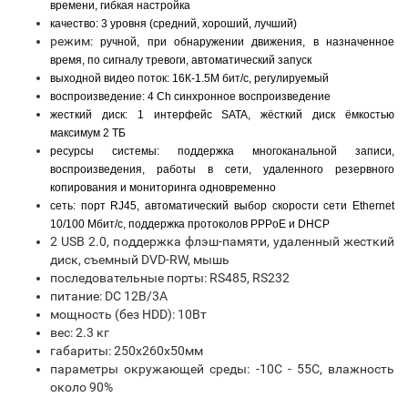
времени, гибкая настройка
качество: 3 уровня (средний, хороший, лучший)
режим:
ручной, при обнаружении движения,
в назначенное
время, по сигналу тревоги, автоматический запуск
выходной видео поток: 16К-1.5М бит/c, регулируемый
воспроизведение: 4 Ch синхронное воспроизведение
жесткий диск:
1 интерфейс SATA, жёсткий диск ёмкостью
максимум 2 ТБ
ресурсы системы:
поддержка многоканальной записи,
воспроизведения, работы в сети, удаленного резервного
копирования и мониторинга одновременно
сеть:
порт RJ45, автоматический выбор скорости сети Ethernet
10/100 Мбит/с, поддержка протоколов PPPoE и DHCP
2 USB 2.0, поддержка флэш-памяти, удаленный жесткий
диск, cъемный DVD-RW, мышь
последовательные порты: RS485, RS232
питание: DC 12В/3А
мощность (без HDD): 10Вт
вес: 2.3 кг
габариты: 250х260х50мм
параметры окружающей среды: -10С - 55С, влажность
около 90%