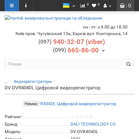
0
0
: 0
пн - пт: з 9.00 до 18.00
Київ пров. Чугуївський 13а, Харків вул. Конторська, 14
940-32-07 (viber)
(097)
665-86-00
(099)
...
Видеорегистраторы
DV-DVR404DL Цифровой видеорегистратор
Немає
Рейтинг:
Бренд:
DALI TECHNOLOGY CO
Модель:
DV-DVR404DL