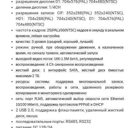
разрешение дисплея D1: 704x576(PAL) 704x480(NTSC)
деление дисплея: 1/4CH
разрешение записи: CIF: 352x288(PAL) 352x240(NTSC),
HD1: 704x288(PAL) 704x240(NTSC), D1: 704x576(PAL)
704x480(NTSC)
частота кадров:
25(PAL)/30(NTSC) кадров в секунду в реальном
времени, гибкая настройка
качество: 3 уровня (средний, хороший, лучший)
режим:
ручной, при обнаружении движения,
в назначенное
время, по сигналу тревоги, автоматический запуск
выходной видео поток: 16К-1.5М бит/c, регулируемый
воспроизведение: 4 Ch синхронное воспроизведение
жесткий диск:
1 интерфейс SATA, жёсткий диск ёмкостью
максимум 2 ТБ
ресурсы системы:
поддержка многоканальной записи,
воспроизведения, работы в сети, удаленного резервного
копирования и мониторинга одновременно
сеть:
порт RJ45, автоматический выбор скорости сети Ethernet
10/100 Мбит/с, поддержка протоколов PPPoE и DHCP
2 USB 2.0, поддержка флэш-памяти, удаленный жесткий
диск, мышь
последовательные порты: RS485, RS232
питание: DC 12В/3А