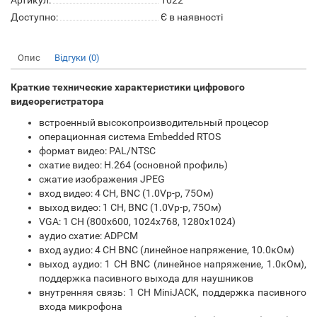
Артикул:
1022
Доступно:
Є в наявності
Опис
Відгуки (0)
Краткие технические характеристики цифрового
видеорегистратора
встроенный высокопроизводительный процесор
операционная система Embedded RTOS
формат видео: PAL/NTSC
схатие видео: H.264 (основной профиль)
сжатие изображения JPEG
вход видео: 4 CH, BNC (1.0Vp-p, 75Ом)
выход видео: 1 CH, BNC (1.0Vp-p, 75Ом)
VGA: 1 CH (800x600, 1024x768, 1280x1024)
аудио схатие: ADPCM
вход аудио: 4 CH BNC (линейное напряжение, 10.0кОм)
выход аудио: 1 CH BNC (линейное напряжение, 1.0кОм),
поддержка пасивного выхода для наушников
внутренняя связь: 1 CH MiniJACK, поддержка пасивного
входа микрофона