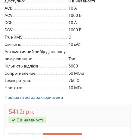
Доступно:
Є в наявності
ACI:
10 A
ACV:
1000 В
DCI:
10 A
DCV:
1000 В
True RMS:
Є
Ємність:
40 мФ
Автоматичний вибір діапазону
вимірювання:
Так
Кількість відліків:
6000
Сопротивление:
60 МОм
Температура:
760 C
Частота:
10 МГц
Показати всі характеристики
5412грн.
Є в наявності