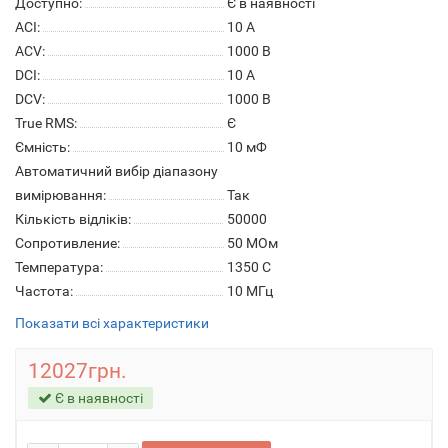
Доступно:
Є в наявності
ACI:
10 A
ACV:
1000 В
DCI:
10 A
DCV:
1000 В
True RMS:
Є
Ємність:
10 мФ
Автоматичний вибір діапазону
вимірювання:
Так
Кількість відліків:
50000
Сопротивление:
50 МОм
Температура:
1350 C
Частота:
10 МГц
Показати всі характеристики
12027грн.
Є в наявності