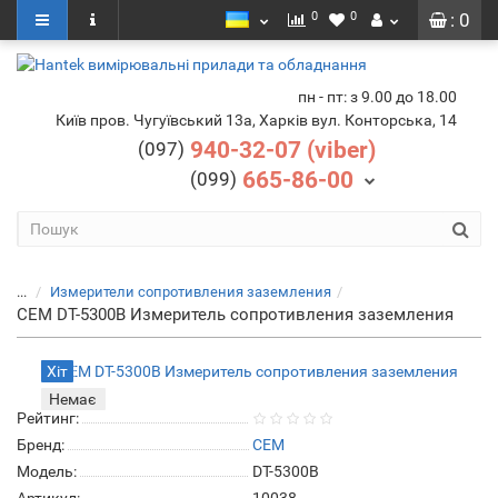
0
0
: 0
пн - пт: з 9.00 до 18.00
Київ пров. Чугуївський 13а, Харків вул. Конторська, 14
940-32-07 (viber)
(097)
665-86-00
(099)
...
Измерители сопротивления заземления
CEM DT-5300B Измеритель сопротивления заземления
Хіт
Немає
Рейтинг:
Бренд:
CEM
Модель:
DT-5300B