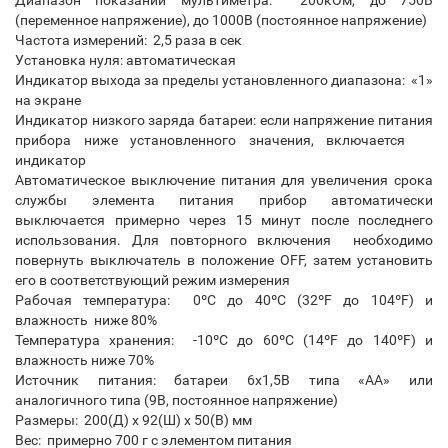
Диапазон показаний мультиметра: 200кОм, до 750В
(переменное напряжение), до 1000В (постоянное напряжение)
Частота измерений: 2,5 раза в сек
Установка нуля: автоматическая
Индикатор выхода за пределы установленного диапазона: «1»
на экране
Индикатор низкого заряда батареи: если напряжение питания
прибора ниже установленного значения, включается
индикатор
Автоматическое выключение питания для увеличения срока
службы элемента питания прибор автоматически
выключается примерно через 15 минут после последнего
использования. Для повторного включения необходимо
повернуть выключатель в положение OFF, затем установить
его в соответствующий режим измерения
Рабочая температура: 0ºC до 40ºC (32ºF до 104ºF) и
влажность ниже 80%
Температура хранения: -10ºC до 60ºC (14ºF до 140ºF) и
влажность ниже 70%
Источник питания: батареи 6x1,5В типа «AA» или
аналогичного типа (9В, постоянное напряжение)
Размеры: 200(Д) x 92(Ш) x 50(В) мм
Вес: примерно 700 г с элементом питания