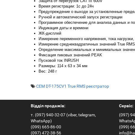
Защита от перегрузок CAT III 600V
Время регистрации: 1с до 24ч
Предупреждение о выходе за установленные пред
Ручной и автоматический запуск регистрации
Программное обеспечение для анализа данных и п
Индикация даты и времени
ЖК-дисплей
Измерение переменного напряжения, тока нагрузки, 
Измерение среднеквадратичных значений True RMS
Определение максимальных и минимальных значе
Фиксация пиковых значений PEAK
Пусковой ток INRUSH
Размеры: 114 x 63 x 34 мм
Вес: 248 г
CEM DT-175CV1 True RMS реєстратор
Відділ продажів:
Сервіс:
т. (097) 940-32-07 (viber, telegram,
(097) 94
WhatsApp)
WhatsA
(099) 665-86-00
(099) 6
(097) 472-38-56
info@ha