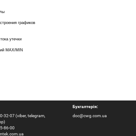
елы
остроения графиков
тока утечки
ний MAX/MIN
Бухгалтерія:
0-32-07 (viber, telegram,
doc@cwg.com.ua
pp)
65-86-00
ntek.com.ua