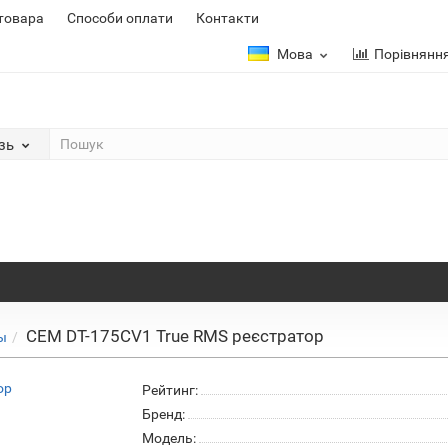
 товара
Способи оплати
Контакти
Мова
Порівнянн
зь
CEM DT-175CV1 True RMS реєстратор
ы
Рейтинг:
Бренд:
Модель: