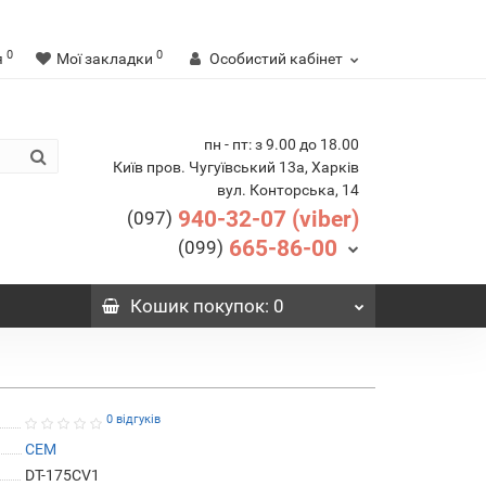
0
0
я
Мої закладки
Особистий кабінет
пн - пт: з 9.00 до 18.00
Київ пров. Чугуївський 13а, Харків
вул. Конторська, 14
940-32-07 (viber)
(097)
665-86-00
(099)
Кошик
покупок
: 0
0 відгуків
CEM
DT-175CV1