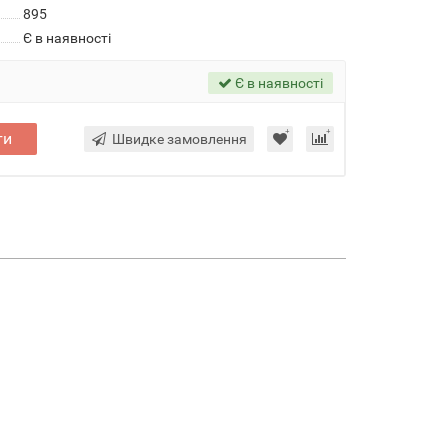
895
Є в наявності
Є в наявності
ти
Швидке замовлення