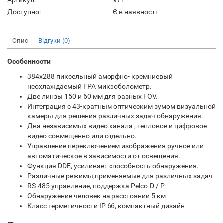
Артикул:
971
Доступно:
Є в наявності
Опис
Відгуки (0)
Особенности
384x288 пиксельный аморфно- кремниевый
неохлаждаемый FPA микроболометр.
Две линзы 150 и 60 мм для разных FOV.
Интеграция с 43-кратным оптическим зумом визуальной
камеры для решения различных задач обнаружения.
Два независимых видео канала , тепловое и цифровое
видео совмещенно или отдельно.
Управление переключением изображения ручное или
автоматическое в зависимости от освещения.
Функция DDE, усиливает способность обнаружения.
Различные режимы,применяемые для различных задач
RS-485 управление, поддержка Pelco-D / P
Обнаружение человек на расстоянии 5 км
Класс герметичности IP 66, компактный дизайн