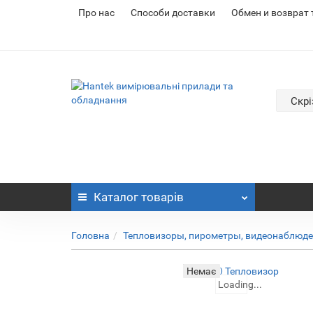
Про нас
Cпособи доставки
Обмен и возврат
Скрі
Каталог
товарів
Головна
Тепловизоры, пирометры, видеонаблюд
Немає
Loading...
Loading...