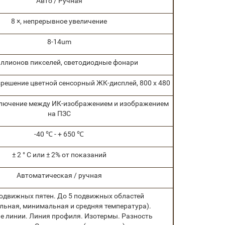
Авто / Ручная
8 ×, непрерывное увеличение
8-14um
иллионов пикселей, светодиодные фонари
азрешение цветной сенсорный ЖК-дисплей, 800 х 480
лючение между ИК-изображением и изображением
на ПЗС
-40 ℃ - + 650 ℃
± 2 ° C или ± 2% от показаний
Автоматическая / ручная
одвижных пятен. До 5 подвижных областей
льная, минимальная и средняя температура).
 линии. Линия профиля. Изотермы. Разность