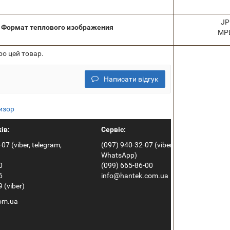
JP
Формат теплового изображения
MPE
ро цей товар.
Написати відгук
изор
ів:
Сервіс:
07 (viber, telegram,
(097) 940-32-07 (viber, telegram,
WhatsApp)
0
(099) 665-86-00
6
info@hantek.com.ua
 (viber)
om.ua