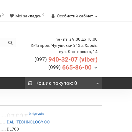
0
0
я
Мої закладки
Особистий кабінет
пн - пт: з 9.00 до 18.00
Київ пров. Чугуївський 13а, Харків
вул. Конторська, 14
940-32-07 (viber)
(097)
665-86-00
(099)
Кошик
покупок
: 0
0 відгуків
DALI TECHNOLOGY CO
DL700