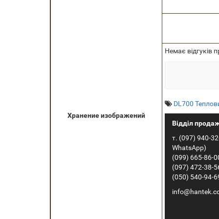
Немає відгуків п
DL700 Теплов
Хранение изображений
Відділ продаж
т. (097) 940-32-
WhatsApp)
(099) 665-86-0
(097) 472-38-5
(050) 540-94-69
info@hantek.c