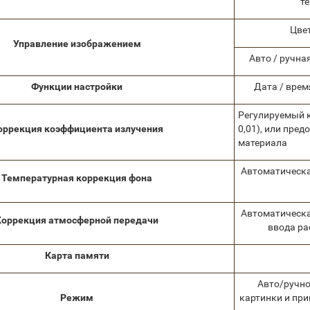
те
Цве
Управление изображением
Авто / ручна
Функции настройки
Дата / врем
Регулируемый к
оррекция коэффициента излучения
0,01), или пре
материала
Автоматическа
Температурная коррекция фона
Автоматическа
Коррекция атмосферной передачи
ввода ра
Карта памяти
Авто/ручно
Режим
картинки и при