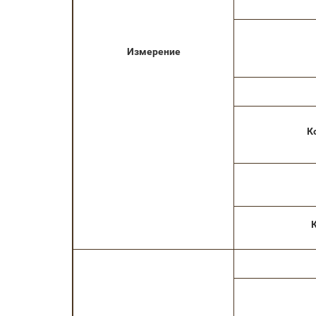
Измерение
К