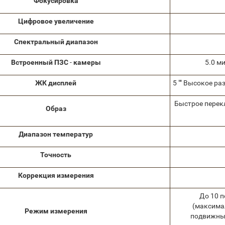
Фокусировка
Цифровое увеличение
Спектральный диапазон
Встроенный ПЗС
-
камеры
5.0 м
ЖК дисплей
5 "" Высокое р
Быстрое перек
Образ
Диапазон температур
Точность
Коррекция измерения
До 10 п
(максима
Режим измерения
подвижные