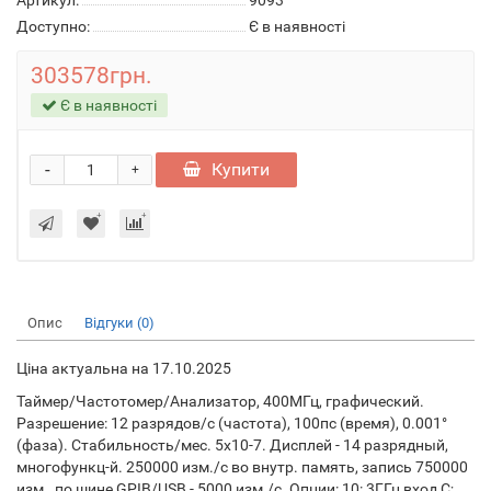
Артикул:
9093
Доступно:
Є в наявності
303578грн.
Є в наявності
-
Купити
+
Опис
Відгуки (0)
Ціна актуальна на 17.10.2025
Таймер/Частотомер/Анализатор, 400МГц, графический.
Разрешение: 12 разрядов/с (частота), 100пс (время), 0.001°
(фаза). Стабильность/мес. 5x10-7. Дисплей - 14 разрядный,
многофункц-й. 250000 изм./с во внутр. память, запись 750000
изм., по шине GPIB/USB - 5000 изм./с. Опции: 10: 3ГГц вход C;