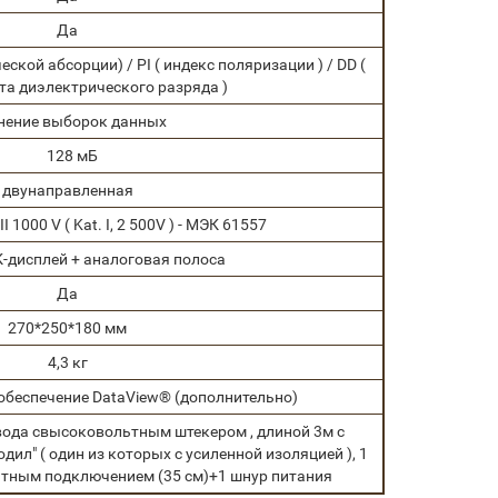
Да
кой абсорции) / PI ( индекс поляризации ) / DD (
а диэлектрического разряда )
нение выборок данных
128 мБ
двунаправленная
I 1000 V ( Kat. I, 2 500V ) - МЭК 61557
-дисплей + аналоговая полоса
Да
270*250*180 мм
4,3 кг
обеспечение DataView® (дополнительно)
вода свысоковольтным штекером , длиной 3м с
ил" ( один из которых с усиленной изоляцией ), 1
атным подключением (35 см)+1 шнур питания