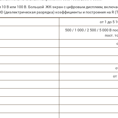
ом 10 В или 100 В. Большой ЖК-экран с цифровым дисплеем, включ
DD (диэлектрическая разрядка) коэффициенты и построения на R (Т
от 1 до 5 
500 / 1 000 / 2 500 / 5 000 В п
пост. т
о
от