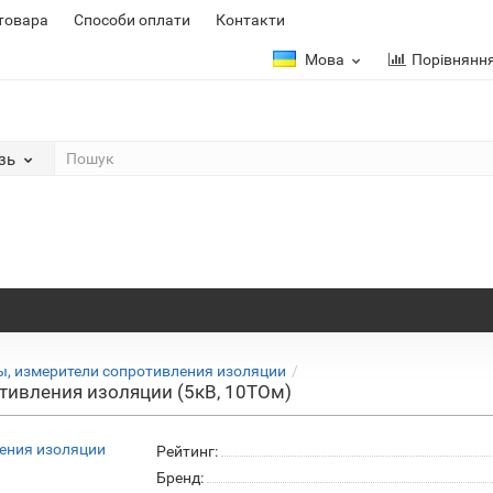
 товара
Способи оплати
Контакти
Мова
Порівнянн
зь
, измерители сопротивления изоляции
отивления изоляции (5кВ, 10ТОм)
Рейтинг:
Бренд: