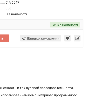
C.A 6547
838
Є в наявності
Є в наявності
ти
Швидке замовлення
, емкость и ток нулевой последовательности.
с использованием компьютерного программного