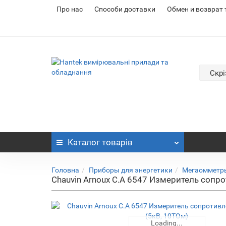
Про нас
Cпособи доставки
Обмен и возврат
Скрі
Каталог
товарів
Головна
Приборы для энергетики
Мегаомметры
Chauvin Arnoux C.A 6547 Измеритель сопр
Loading...
Loading...