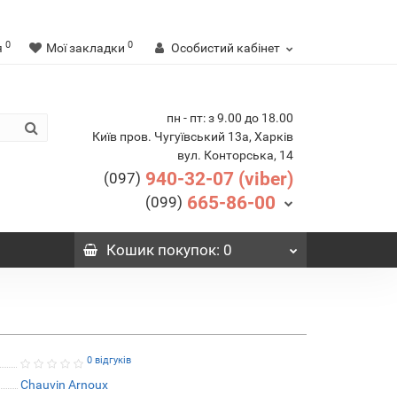
0
0
я
Мої закладки
Особистий кабінет
пн - пт: з 9.00 до 18.00
Київ пров. Чугуївський 13а, Харків
вул. Конторська, 14
940-32-07 (viber)
(097)
665-86-00
(099)
Кошик
покупок
: 0
0 відгуків
Chauvin Arnoux