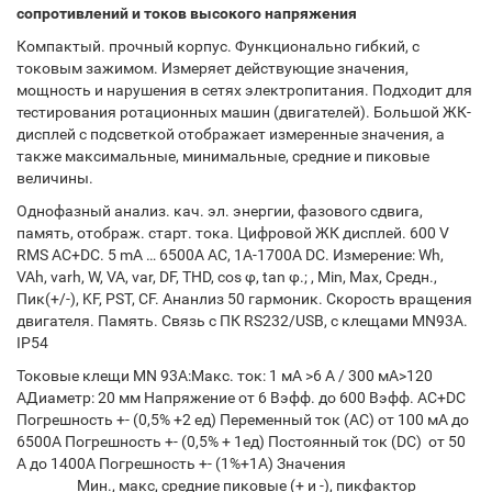
сопротивлений и токов высокого напряжения
Компактый. прочный корпус. Функционально гибкий, с
токовым зажимом. Измеряет действующие значения,
мощность и нарушения в сетях электропитания. Подходит для
тестирования ротационных машин (двигателей). Большой ЖК-
дисплей с подсветкой отображает измеренные значения, а
также максимальные, минимальные, средние и пиковые
величины.
Однофазный анализ. кач. эл. энергии, фазового сдвига,
память, отображ. старт. тока. Цифровой ЖК дисплей. 600 V
RMS AC+DC. 5 mA … 6500А АС, 1А-1700А DC. Измерение: Wh,
VAh, varh, W, VA, var, DF, THD, cos φ, tan φ.; , Min, Max, Средн.,
Пик(+/-), KF, PST, CF. Ананлиз 50 гармоник. Скорость вращения
двигателя. Память. Связь с ПК RS232/USB, с клещами MN93A.
IP54
Токовые клещи MN 93A:Макс. ток: 1 мA >6 A / 300 мA>120
AДиаметр: 20 мм Напряжение от 6 Вэфф. до 600 Вэфф. AC+DC
Погрешность +- (0,5% +2 ед) Переменный ток (АС) от 100 мА до
6500А Погрешность +- (0,5% + 1ед) Постоянный ток (DC) от 50
А до 1400А Погрешность +- (1%+1А) Значения
Мин., макс, средние пиковые (+ и -), пикфактор