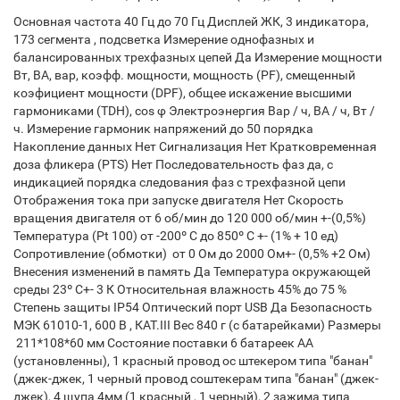
Основная частота 40 Гц до 70 Гц Дисплей ЖК, 3 индикатора,
173 сегмента , подсветка Измерение однофазных и
балансированных трехфазных цепей Да Измерение мощности
Вт, ВА, вар, коэфф. мощности, мощность (PF), смещенный
коэфициент мощности (DPF), общее искажение высшими
гармониками (TDH), cos φ Электроэнергия Вар / ч, ВА / ч, Вт /
ч. Измерение гармоник напряжений до 50 порядка
Накопление данных Нет Сигнализация Нет Кратковременная
доза фликера (PTS) Нет Последовательность фаз да, с
индикацией порядка следования фаз с трехфазной цепи
Отображения тока при запуске двигателя Нет Скорость
вращения двигателя от 6 об/мин до 120 000 об/мин +-(0,5%)
Температура (Pt 100) от -200º С до 850º С +- (1% + 10 ед)
Сопротивление (обмотки) от 0 Ом до 2000 Ом+- (0,5% +2 Ом)
Внесения изменений в память Да Температура окружающей
среды 23º С+- 3 К Относительная влажность 45% до 75 %
Степень защиты IP54 Оптический порт USB Да Безопасность
МЭК 61010-1, 600 В , КАТ.III Вес 840 г (с батарейками) Размеры
211*108*60 мм Состояние поставки 6 батареек АА
(установленны), 1 красный провод ос штекером типа "банан"
(джек-джек, 1 черный провод соштекерам типа "банан" (джек-
джек), 4 щупа 4мм (1 красный , 1 черный), 2 зажима типа