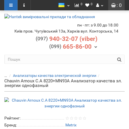
0
0
: 0
пн - пт: з 9.00 до 18.00
Київ пров. Чугуївський 13а, Харків вул. Конторська, 14
940-32-07 (viber)
(097)
665-86-00
(099)
...
Анализаторы качества электрической энергии
Chauvin Arnoux C.A 8220+MN93A Анализатор качества эл.
энергии однофазный
Рейтинг:
Бренд:
Metrix