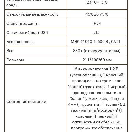
23º С+- 3 К
среды
Относительная влажность
45% до 75 %
Степень защиты
IP54
Оптический порт USB
Да
Безопасность
МЭК 61010-1, 600 В , КАТ.III
Вес
880 г (с аккумуляторам)
Размеры
211*108*60 мм
6 аккумуляторов 1,2 В
(установленны), 1 красный
провод ос штекером типа
"банан" (джек-джек, 1 черный
провод соштекерам типа
"банан" (джек-джек), 4 щупа
Состояние поставки
4мм (1 красный , 1 черный), 2
зажима типа "крокодил" (1
красный, 1 черный), 1
оптический какбель USB,
программное обеспечение