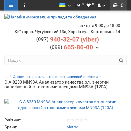
0
0
: 0
пн - пт: з 9.00 до 18.00
Київ пров. Чугуївський 13а, Харків вул. Конторська, 14
940-32-07 (viber)
(097)
665-86-00
(099)
...
Анализаторы качества электрической энергии
C.A 8230 MN93A Анализатор качества эл. энергии
однофазный с токовыми клещами MN93A (120А)
Рейтинг:
Бренд:
Metrix