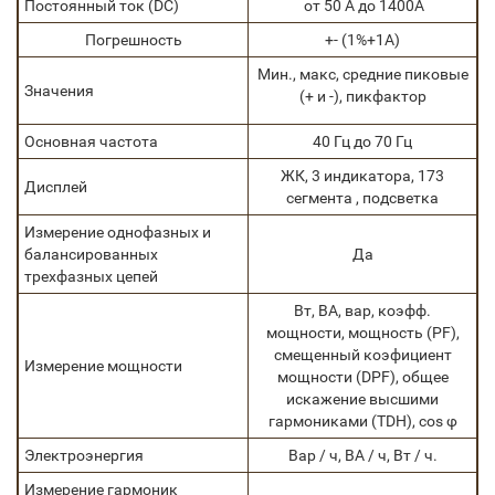
Постоянный ток (DC)
от 50 А до 1400А
Погрешность
+- (1%+1А)
Мин., макс, средние пиковые
Значения
(+ и -), пикфактор
Основная частота
40 Гц до 70 Гц
ЖК, 3 индикатора, 173
Дисплей
сегмента , подсветка
Измерение однофазных и
балансированных
Да
трехфазных цепей
Вт, ВА, вар, коэфф.
мощности, мощность (PF),
смещенный коэфициент
Измерение мощности
мощности (DPF), общее
искажение высшими
гармониками (TDH), cos φ
Электроэнергия
Вар / ч, ВА / ч, Вт / ч.
Измерение гармоник