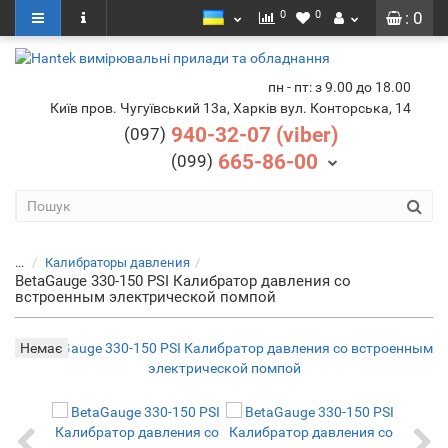
0
0
: 0
пн - пт: з 9.00 до 18.00
Київ пров. Чугуївський 13а, Харків вул. Конторська, 14
940-32-07 (viber)
(097)
665-86-00
(099)
...
Калибраторы давления
BetaGauge 330-150 PSI Калибратор давления со
встроенным электрической помпой
Немає