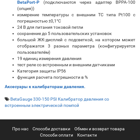
BetaPort-P
(подключаются через адаптер ВРРА-100
(опция))
измерение температуры с внешним ТС типа Pt100 с
погрешностью ±0,1°С
24 В для питания токовой петли
сохранение до 5 пользовательских установок
большой ЖК-дисплей с подсветкой, на котором может
отображатся 3 разных параметра (конфигурируется
пользователём)
19 единиц измерения давления
тест реле со встроенным и внешним датчиками
Категория защиты IP56
функция расчета погрешности в %
Аксесуары к калибраторам давления.
BetaGauge 330-150 PSI Калибратор давления со
встроенным электрической помпой
Про нас
Cпособи доставки
Обмен и возврат товара
Способи оплати
Контакти