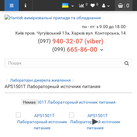
0
0
: 0
пн - пт: з 9.00 до 18.00
Київ пров. Чугуївський 13а, Харків вул. Конторська, 14
940-32-07 (viber)
(097)
665-86-00
(099)
Лабораторні джерела живлення
APS1501T Лабораторный источник питания
Немає