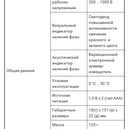
рабочих
200 … 1000 В
напряжений
Светодиод
повышенной
Визуальный
интенсивности
индикатор
свечения
наличия фазы
красного и
зеленого цвета
Вариационный
Акустический
электронный
индикатор
зуммер-
наличия фазы
Общие данные
извещатель
Условия
0 °C … 50 °C
эксплуатации
Источник
1,5 В х 2 (тип AAA)
питания
Габаритные
18(г) х 151 (в) х
размеры
22 (д) мм
Масса
120 г