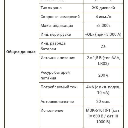
Тип экрана
ЖК-дисплей
Скорость измерений
4 изм./с
Макс. индикация
«3.300»
Инд. перегрузки
«OL» (при> 3.300 А)
Инд. разряда
да
батареи
Общие данные
Источник питания
2 х 1,5 В (тип ААА,
LR03)
Ресурс батарей
200 ч
питания
Потребляемый ток
4мА (с вкл. подсв.
10 мА)
Автовыключение
20 мин.
Исполнение
МЭК-61010-1 (кат.
IV 600 В / кат.III
1000 В)