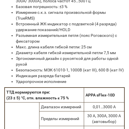
300А/ 3000А), полоса частот 45…500 Гц
Базовая погрешность: ±3 %
Измерение с.к.з. сигнала произвольной формы
(TrueRMS)
Встроенный ЖК-индикатор с подсветкой (4 разряда)
удержание показаний/HOLD
Разъемная измерительная петля (пояс Роговского) с
фиксатором
Макс. длина кабеля гибкой петли: 25 см
Диаметр кабеля гибкой измерительной петли 7,5 мм
Эргономичный дизайн с рукояткой для работы одной
рукой
Безопасность: МЭК 61010-1, 1000В (кат III), 600 В (кат IV)
Индикация разряда батарей
Ударопрочное исполнение
ТТД нормируются при:
APPA sFlex-10D
(23 ± 5) °С, отн. влажность ≤ 75 %
Диапазон измерений
0,01…3000 А
30 А, 300А, 3000 А
Пределы измерений
(автовыбор)