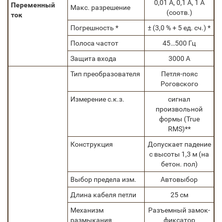
0,01 А, 0,1 А, 1 А
Переменный
Макс. разрешение
(соотв.)
ток
Погрешность *
± (3,0 % + 5 ед. сч.) *
Полоса частот
45…500 Гц
Защита входа
3000 А
Тип преобразователя
Петля-пояс
Роговского
Измерение с.к.з.
cигнал
произвольной
формы (True
RMS)**
Конструкция
Допускает падение
с высоты 1,3 м (на
бетон. пол)
Выбор предела изм.
Автовыбор
Длина кабеля петли
25 см
Механизм
Разъемный замок-
размыкания
фиксатор