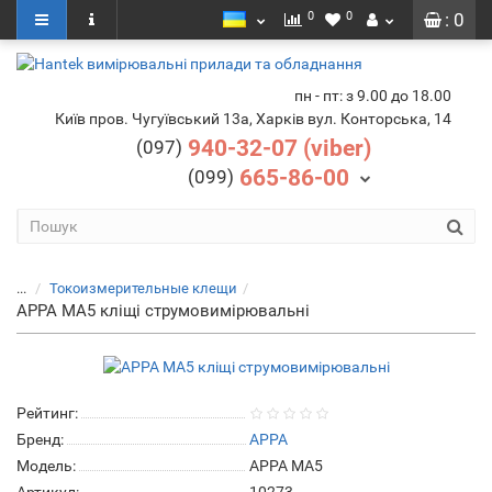
0
0
: 0
пн - пт: з 9.00 до 18.00
Київ пров. Чугуївський 13а, Харків вул. Конторська, 14
940-32-07 (viber)
(097)
665-86-00
(099)
...
Токоизмерительные клещи
APPA MA5 кліщі струмовимірювальні
Рейтинг:
Бренд:
APPA
Модель:
APPA MA5