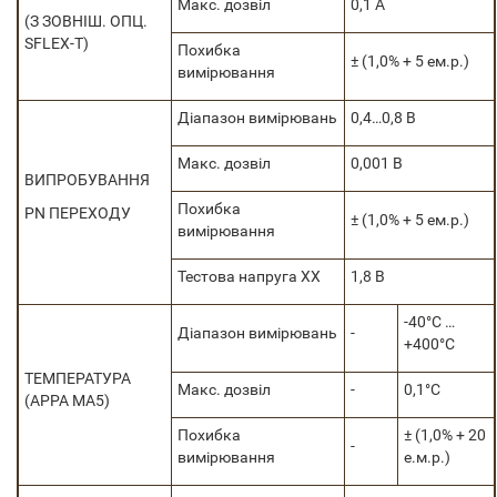
Макс. дозвіл
0,1 А
(З ЗОВНІШ. ОПЦ.
SFLEX-T)
Похибка
± (1,0% + 5 ем.р.)
вимірювання
Діапазон вимірювань
0,4…0,8 В
Макс. дозвіл
0,001 В
ВИПРОБУВАННЯ
Похибка
PN ПЕРЕХОДУ
± (1,0% + 5 ем.р.)
вимірювання
Тестова напруга ХХ
1,8 В
-40°C …
Діапазон вимірювань
-
+400°C
ТЕМПЕРАТУРА
Макс. дозвіл
-
0,1°C
(APPA MA5)
Похибка
± (1,0% + 20
-
вимірювання
е.м.р.)