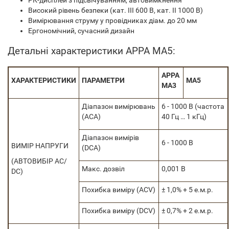
РК-дисплей з підсвічуванням, автовимкнення
Високий рівень безпеки (кат. III 600 В, кат. II 1000 В)
Вимірювання струму у провідниках діам. до 20 мм
Ергономічний, сучасний дизайн
Детальні характеристики APPA MA5:
APPA
ХАРАКТЕРИСТИКИ
ПАРАМЕТРИ
MA5
MA3
Діапазон вимірювань
6 - 1000 В (частота
(ACA)
40 Гц … 1 кГц)
Діапазон вимірів
6 - 1000 В
ВИМІР НАПРУГИ
(DCA)
(АВТОВИБІР AC/
Макс. дозвіл
0,001 В
DC)
Похибка виміру (ACV)
± 1,0% + 5 е.м.р.
Похибка виміру (DCV)
± 0,7% + 2 е.м.р.