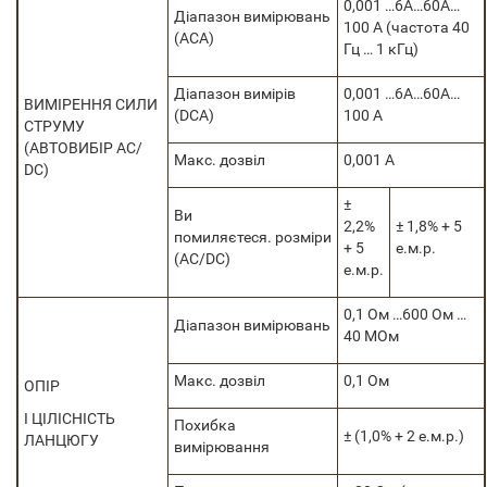
0,001 …6А…60A…
Діапазон вимірювань
100 А (частота 40
(ACA)
Гц … 1 кГц)
Діапазон вимірів
0,001 …6А…60A…
ВИМІРЕННЯ СИЛИ
(DCA)
100 А
СТРУМУ
(АВТОВИБІР AC/
Макс. дозвіл
0,001 А
DC)
±
Ви
2,2%
± 1,8% + 5
помиляєтеся. розміри
+ 5
е.м.р.
(AC/DC)
е.м.р.
0,1 Ом …600 Ом …
Діапазон вимірювань
40 МОм
Макс. дозвіл
0,1 Ом
ОПІР
І ЦІЛІСНІСТЬ
Похибка
± (1,0% + 2 е.м.р.)
ЛАНЦЮГУ
вимірювання