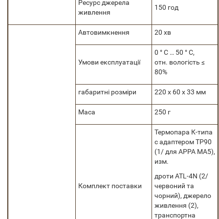
Ресурс джерела
150 год
живлення
Автовимкнення
20 хв
0 ° С … 50 ° С,
Умови експлуатації
отн. вологість ≤
80%
габаритні розміри
220 х 60 х 33 мм
Маса
250 г
Термопара К-типа
с адаптером TP90
(1/ для APPA MA5),
изм.
дроти ATL-4N (2/
Комплект поставки
червоний та
чорний), джерело
живлення (2),
транспортна