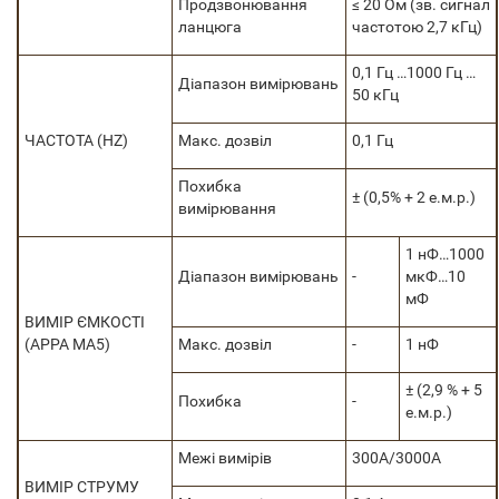
Продзвонювання
≤ 20 Ом (зв. сигнал
ланцюга
частотою 2,7 кГц)
0,1 Гц …1000 Гц …
Діапазон вимірювань
50 кГц
ЧАСТОТА (HZ)
Макс. дозвіл
0,1 Гц
Похибка
± (0,5% + 2 е.м.р.)
вимірювання
1 нФ…1000
Діапазон вимірювань
-
мкФ…10
мФ
ВИМІР ЄМКОСТІ
(APPA MA5)
Макс. дозвіл
-
1 нФ
± (2,9 % + 5
Похибка
-
е.м.р.)
Межі вимірів
300А/3000А
ВИМІР СТРУМУ