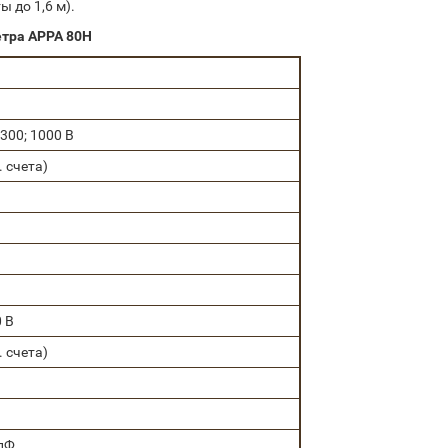
 до 1,6 м).
тра APPA 80H
 300; 1000 В
д. счета)
0 В
д. счета)
пФ