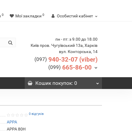
0
0
я
Мої закладки
Особистий кабінет
пн - пт: з 9.00 до 18.00
Київ пров. Чугуївський 13а, Харків
вул. Конторська, 14
940-32-07 (viber)
(097)
665-86-00
(099)
Кошик
покупок
: 0
0 відгуків
APPA
APPA 80H