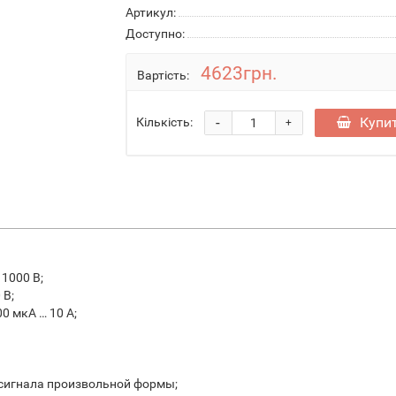
Артикул:
Доступно:
4623грн.
Вартість:
-
Купи
Кількість:
+
1000 В;
 В;
0 мкА … 10 А;
сигнала произвольной формы;