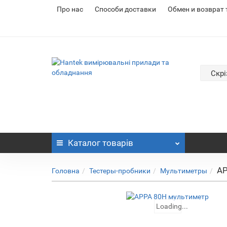
Про нас
Cпособи доставки
Обмен и возврат
Скрі
Каталог
товарів
AP
Головна
Тестеры-пробники
Мультиметры
Loading...
Loading...