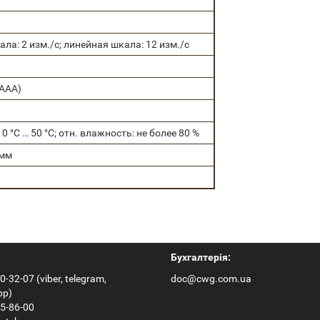
ла: 2 изм./с; линейная шкала: 12 изм./с
 ААА)
0 °С … 50 °С; отн. влажность: не более 80 %
 мм
Бухгалтерія:
0-32-07 (viber, telegram,
doc@cwg.com.ua
pp)
65-86-00