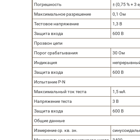
Погрешность
± (0,75 % + 3 
Максимальное разрешение
0,1 Ом
Тестовое напряжение
1,3 В
Защита входа
600 В
Прозвон цепи
Порог срабатывания
30 Ом
Индикация
непрерывный 
Защита входа
600 В
Испытание P-N
Максимальный ток теста
1,5 мА
Напряжение теста
3 В
Защита входа
600 В
Общие данные
Измерение ср. кв. зн.
синусоидаль