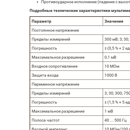
Противоударное исполнение (падение с высоты
Подробные технические характеристики мультиме
Параметр
Значения
Постоянное напряжение
Пределы измерений
300 мВ; 3; 30;
Погрешность
± (0,5 % + 2 е
Максимальное разрешение
0,1 мВ
Входное сопротивление
10 МОм
Защита входа
1000 В
Переменное напряжение
Пределы измерений
3; 30; 300; 75
Погрешность
± (1,5 % + 5 е
Максимальное разрешение
1 мВ
Полоса частот
40 ... 500 Гц
Входной импеданс
10 МОм/100 