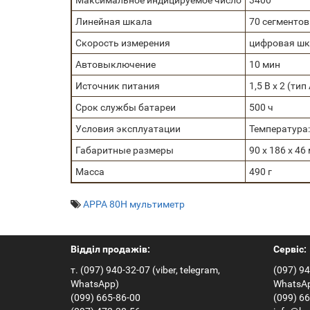
Максимальное индицируемое число
3400
Линейная шкала
70 сегментов
Скорость измерения
цифровая шка
Автовыключение
10 мин
Источник питания
1,5 В х 2 (тип
Срок службы батареи
500 ч
Условия эксплуатации
Температура: 
Габаритные размеры
90 х 186 х 46
Масса
490 г
APPA 80H мультиметр
Відділ продажів:
Сервіс:
т. (097) 940-32-07 (viber, telegram,
(097) 94
WhatsApp)
WhatsA
(099) 665-86-00
(099) 6