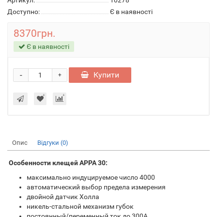
Артикул:
10278
Доступно:
Є в наявності
8370грн.
Є в наявності
-
Купити
+
Опис
Відгуки (0)
Особенности клещей APPA 30:
максимально индуцируемое число 4000
автоматический выбор предела измерения
двойной датчик Холла
никель-стальной механизм губок
постоянный/переменный ток до 300А