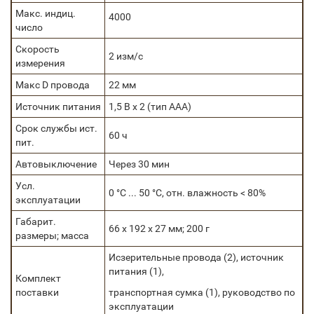
Макс. индиц.
4000
число
Скорость
2 изм/с
измерения
Макс D провода
22 мм
Источник питания
1,5 В х 2 (тип ААА)
Срок службы ист.
60 ч
пит.
Автовыключение
Через 30 мин
Усл.
0 °С ... 50 °С, отн. влажность < 80%
эксплуатации
Габарит.
66 х 192 х 27 мм; 200 г
размеры; масса
Исзерительные провода (2), источник
питания (1),
Комплект
поставки
транспортная сумка (1), руководство по
эксплуатации