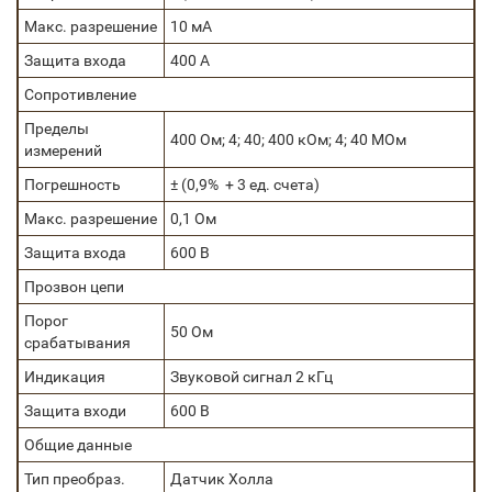
Макс. разрешение
10 мА
Защита входа
400 А
Сопротивление
Пределы
400 Ом; 4; 40; 400 кОм; 4; 40 МОм
измерений
Погрешность
± (0,9% + 3 ед. счета)
Макс. разрешение
0,1 Ом
Защита входа
600 В
Прозвон цепи
Порог
50 Ом
срабатывания
Индикация
Звуковой сигнал 2 кГц
Защита входи
600 В
Общие данные
Тип преобраз.
Датчик Холла