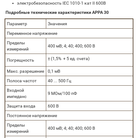
электробезопасность IEC 1010-1 кат II 600В
Подробные технические характеристики APPA 30
Параметр
Значения
Переменное напряжение
Пределы
400 мВ; 4; 40; 400; 600 В
измерений
± (1,5% + 5 ед. счета)
Погрещность
Макс. разрешение
0,1 мВ
Полоса частот
40 ... 500 Гц
Входной
9 МОм/100 пФ
импеданс
Защита входа
600 В
Постоянное напряжение
Пределы
400 мВ; 4; 40; 400; 600 В
измерений