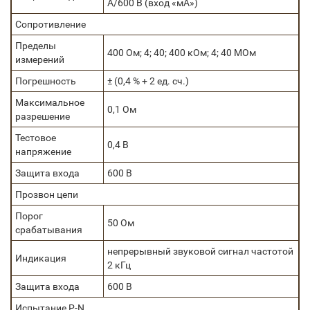
А/600 В (вход «мА»)
Сопротивление
Пределы
400 Ом; 4; 40; 400 кОм; 4; 40 МОм
измерений
Погрешность
± (0,4 % + 2 ед. сч.)
Максимальное
0,1 Ом
разрешение
Тестовое
0,4 В
напряжение
Защита входа
600 В
Прозвон цепи
Порог
50 Ом
срабатывания
непрерывный звуковой сигнал частотой
Индикация
2 кГц
Защита входа
600 В
Испытание P-N