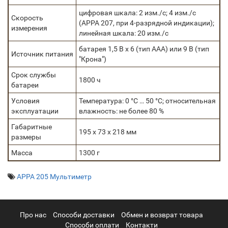
цифровая шкала: 2 изм./с; 4 изм./с
Скорость
(АРРА 207, при 4-разрядной индикации);
измерения
линейная шкала: 20 изм./с
батарея 1,5 В х 6 (тип ААА) или 9 В (тип
Источник питания
"Крона")
Срок службы
1800 ч
батареи
Условия
Температура: 0 °С … 50 °С; относительная
эксплуатации
влажность: не более 80 %
Габаритные
195 х 73 х 218 мм
размеры
Масса
1300 г
APPA 205 Мультиметр
Про нас
Cпособи доставки
Обмен и возврат товара
Способи оплати
Контакти