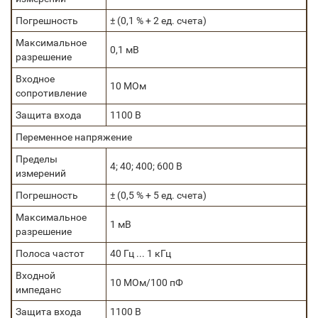
Погрешность
± (0,1 % + 2 ед. счета)
Максимальное
0,1 мВ
разрешение
Входное
10 МОм
сопротивление
Защита входа
1100 В
Переменное напряжение
Пределы
4; 40; 400; 600 В
измерений
Погрешность
± (0,5 % + 5 ед. счета)
Максимальное
1 мВ
разрешение
Полоса частот
40 Гц ... 1 кГц
Входной
10 МОм/100 пФ
импеданс
Защита входа
1100 В