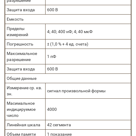
разрешение
Защита входа
600 В
Емкость
Пределы
4; 40; 400 нФ; 4; 40 мкФ
измерений
Погрешность
± (1,0 % + 4 ед. счета)
Максимальное
1 пФ
разрешение
Защита входа
600 В
Общие данные
Измерение ср. кв.
сигнал произвольной формы
зн.
Масимальное
индицируемое
4000
число
Линейная шкала
42 сегмента
Объем памяти
1 показание