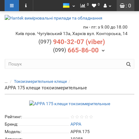
0
0
: 0
пн - пт: з 9.00 до 18.00
Київ пров. Чугуївський 13а, Харків вул. Конторська, 14
940-32-07 (viber)
(097)
665-86-00
(099)
...
Токоизмерительные клещи
APPA 175 клещи токоизмерительные
Рейтинг:
Бренд:
APPA
Модель:
APPA 175