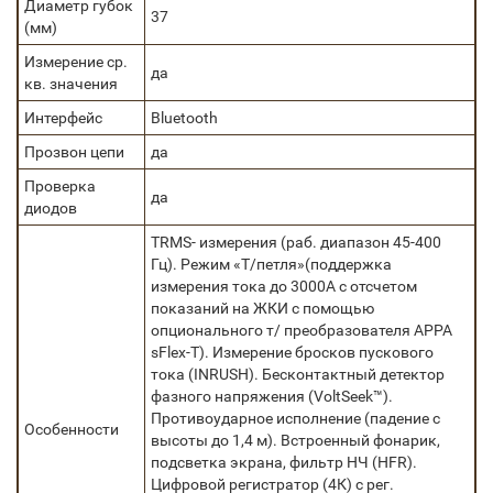
Диаметр губок
37
(мм)
Измерение ср.
да
кв. значения
Интерфейс
Bluetooth
Прозвон цепи
да
Проверка
да
диодов
TRMS- измерения (раб. диапазон 45-400
Гц). Режим «Т/петля»(поддержка
измерения тока до 3000А с отсчетом
показаний на ЖКИ с помощью
опционального т/ преобразователя APPA
sFlex-T). Измерение бросков пускового
тока (INRUSH). Бесконтактный детектор
фазного напряжения (VoltSeek™).
Противоударное исполнение (падение с
Особенности
высоты до 1,4 м). Встроенный фонарик,
подсветка экрана, фильтр НЧ (HFR).
Цифровой регистратор (4К) с рег.