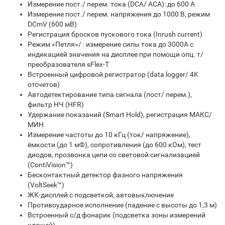
Измерение пост./ перем. тока (DCA/ ACA): до 600 A
Измерение пост./ перем. напряжения до 1000 В, режим
DCmV (600 мВ)
Регистрация бросков пускового тока (Inrush current)
Режим «Петля»/ : измерение силы тока до 3000А с
индикацией значения на дисплее при помощи опц. т/
преобразователя sFlex-T
Встроенный цифровой регистратор (data logger/ 4K
отсчетов)
Автодетектирование типа сигнала (пост/ перем.),
фильтр НЧ (HFR)
Удержание показаний (Smart Hold), регистрация МАКС/
МИН
Измерение частоты до 10 кГц (ток/ напряжение),
ёмкости (до 1 мФ), сопротивления (до 600 кОм), тест
диодов, прозвонка цепи со световой сигнализацией
(ContiVision™)
Бесконтактный детектор фазного напряжения
(VoltSeek™)
ЖК-дисплей с подсветкой, автовыключение
Противоударное исполнение (падение с высоты до 1,3 м)
Встроенный с/д фонарик (подсветка зоны измерений