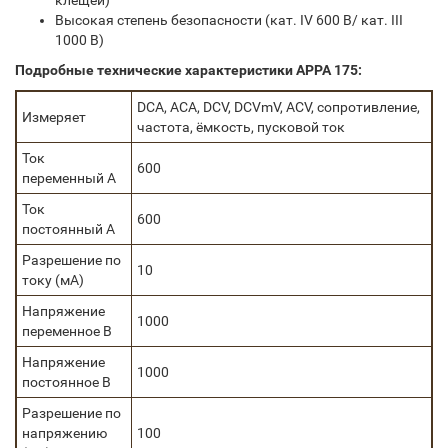
клещей)
Высокая степень безопасности (кат. IV 600 В/ кат. III
1000 В)
Подробные технические характеристики APPA 175:
DCA, ACA, DCV, DCVmV, ACV, сопротивление,
Измеряет
частота, ёмкость, пусковой ток
Ток
600
переменный А
Ток
600
постоянный А
Разрешение по
10
току (мА)
Напряжение
1000
переменное В
Напряжение
1000
постоянное В
Разрешение по
напряжению
100