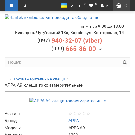
0
0
: 0
пн - пт: з 9.00 до 18.00
Київ пров. Чугуївський 13а, Харків вул. Конторська, 14
940-32-07 (viber)
(097)
665-86-00
(099)
...
Токоизмерительные клещи
APPA A9 клещи токоизмерительные
Рейтинг:
Бренд:
APPA
Модель:
APPA A9