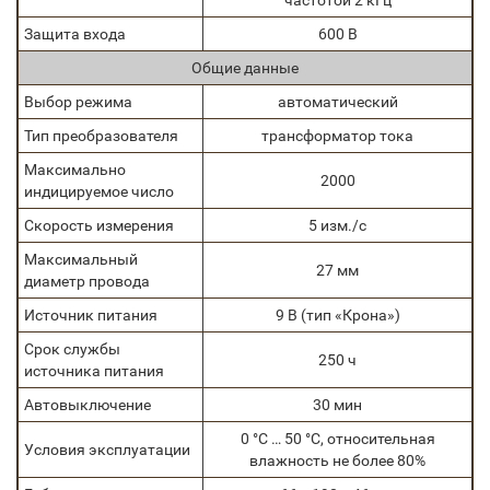
частотой 2 кГц
Защита входа
600 В
Общие данные
Выбор режима
автоматический
Тип преобразователя
трансформатор тока
Максимально
2000
индицируемое число
Скорость измерения
5 изм./с
Максимальный
27 мм
диаметр провода
Источник питания
9 В (тип «Крона»)
Срок службы
250 ч
источника питания
Автовыключение
30 мин
0 °С … 50 °С, относительная
Условия эксплуатации
влажность не более 80%