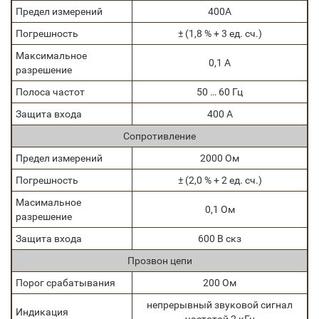
Предел измерений
400А
Погрешность
± (1,8 % + 3 ед. сч.)
Максимальное
0,1 А
разрешение
Полоса частот
50 … 60 Гц
Защита входа
400 А
Сопротивление
Предел измерений
2000 Ом
Погрешность
± (2,0 % + 2 ед. сч.)
Масимальное
0,1 Ом
разрешение
Защита входа
600 В скз
Прозвон цепи
Порог срабатывания
200 Ом
непрерывный звуковой сигнал
Индикация