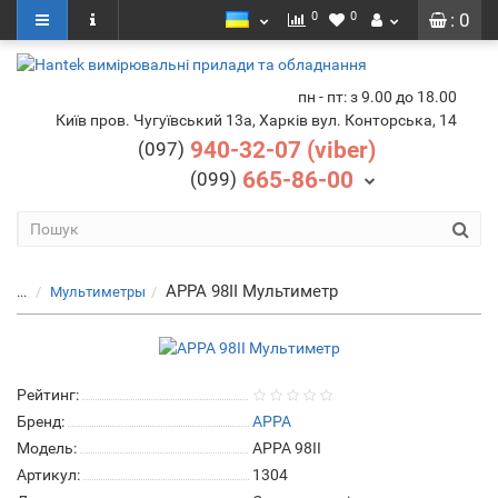
0
0
: 0
пн - пт: з 9.00 до 18.00
Київ пров. Чугуївський 13а, Харків вул. Конторська, 14
940-32-07 (viber)
(097)
665-86-00
(099)
APPA 98II Мультиметр
...
Мультиметры
Рейтинг:
Бренд:
APPA
Модель:
APPA 98II
Артикул:
1304