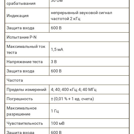
30 Ом
срабатывания
непрерывный звуковой сигнал
Индикация
частотой 2 кГц
Защита входа
600 В
Испытание P-N
Максимальный ток
1,5 мА
теста
Напряжение теста
3 В
Защита входа
600 В
Частота
Пределы измерений
4; 40; 400 кГц; 4; 40 МГц
Погрешность
± (0,01 % + 1 ед. счета)
Максимальное
1 Гц
разрешение
Чувствительность
100 мВ
Защита входа
600 В