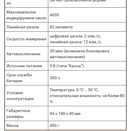
сигнал произвольной формы
зн.
Максимальное
4000
индицируемое число
Линейная шкала
82 сегмента
цифровая шкала: 2 изм./с;
Скорость измерения
линейная шкала: 12 изм./с
30 мин (возможна блокировка
Автовыключение
автовыключения)
Источник питания
9 В (типа "Крона")
Срок службы
300 ч
батареи
Температура: 0 °С … 50 °С;
Условия
относительная влажность: не более 80
эксплуатации
%
Габаритные
94 х 188 х 40 мм
размеры
Масса
490 г