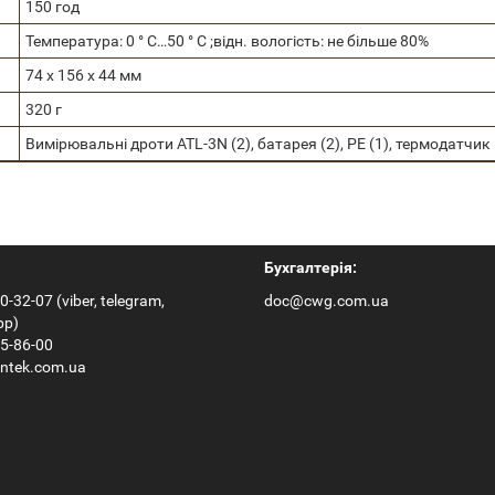
150 год
Температура: 0 ° С…50 ° С
;відн. вологість: не більше 80%
74 х 156 х 44 мм
320 г
Вимірювальні дроти ATL-3N (2),
батарея (2), РЕ (1),
термодатчик 
Бухгалтерія:
0-32-07 (viber, telegram,
doc@cwg.com.ua
pp)
65-86-00
ntek.com.ua