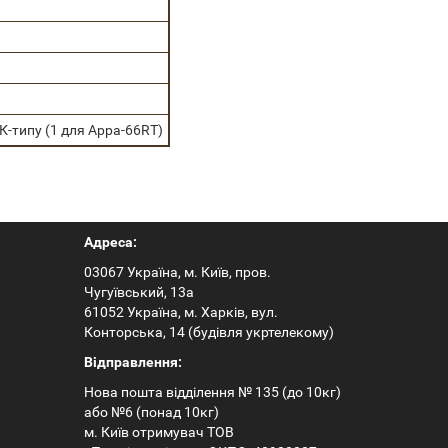
К-типу (1 для Арра-66RТ)
Адреса:
03067 Україна, м. Київ, пров.
Чугуївський, 13а
61052 Україна, м. Харків, вул.
Конторська, 14 (будівля укртелекому)
Відправлення:
Нова пошта відділення № 135 (до 10кг)
або №6 (понад 10кг)
м. Київ отримувач ТОВ