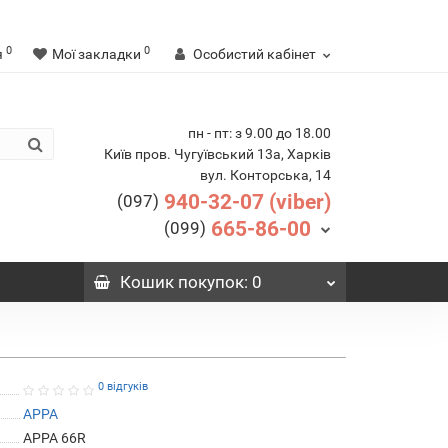
0
0
я
Мої закладки
Особистий кабінет
пн - пт: з 9.00 до 18.00
Київ пров. Чугуївський 13а, Харків
вул. Конторська, 14
940-32-07 (viber)
(097)
665-86-00
(099)
Кошик
покупок
: 0
0 відгуків
APPA
APPA 66R