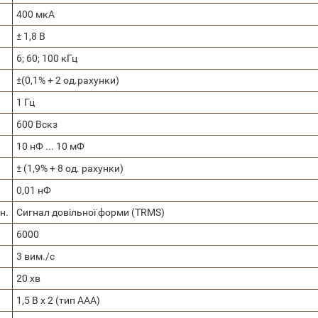
400 мкА
± 1,8 В
6; 60; 100 кГц
±(0,1% + 2 од.рахунки)
1 Гц
600 Вскз
10 нФ ... 10 мФ
± (1,9% + 8 од. рахунки)
0,01 нФ
н.
Сигнал довільної форми (TRMS)
6000
3 вим./с
20 хв
1,5 В х 2 (тип ААА)