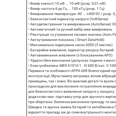
• Вимір ємності 10 нФ ... 10 мФ (розр. 0,01 нФ)
• Вимір частоти 6 до Гц ... 100 кГц (розр. 1 Гц)
• Вимірювання температури -40 ... +400 0С / розр. 
• Безконтактний індикатор напруги (VoltSense)
• Автодетектування та вимірювання (AutoSense): D
• Автоматичний та ручний вибір меж вимірювань
• Реєстрація та утримання пікових значень (Auto P
• Автоутримання показань ( Smart DataHold)
• Максимально індикуване число 6000 (3 ізм/сек)
• Батарейне живлення, індикатор ресурсу батарей
• Автовимикання живлення (з блокуванням APO)
• Ударостійке виконання (допускає падіння з висоти
• Електробезпека: МЕК 61010-1 . III 600 В/кат. II 10
Переваги та особливості APPA 66R
Всепогодний п
експлуатації. Мультиметр витримує вплив вібрацій
приміщень, так і зовні.
Всі важливі деталі та вузли
прокладкою для виключення потрапляння всередин
для безконтактного виявлення напруги у ланцюгу. 
додатково має: підставку-упор для зручного верт
при зберіганні.
Безпечне виконання приладу та захист
Швидка та зручна заміна батарей та запобіжника
відкриття приладу аж до схем внутрішнього монтаж