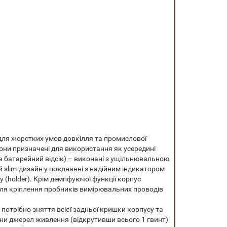
для жорстких умов довкілля та промислової
Вони призначені для використання як усередині
та батарейний відсік) – виконані з ущільнювальною
 slim-дизайн у поєднанні з надійним індикатором
(holder). Крім демпфуючої функції корпус
для кріплення пробників вимірювальних проводів
потрібно зняття всієї задньої кришки корпусу та
іни джерел живлення (відкрутивши всього 1 гвинт)