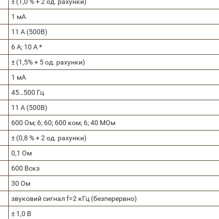
± (1,0 % + 2 од. рахунки)
1 мА
11 А (500В)
6 А; 10 А *
± (1,5% + 5 од. рахунки)
1 мА
45…500 Гц
11 А (500В)
600 Ом; 6; 60; 600 ком; 6; 40 МОм
± (0,8 % + 2 од. рахунки)
0,1 Ом
600 Вскз
30 Ом
звуковий сигнал f=2 кГц (безперервно)
± 1,0 В