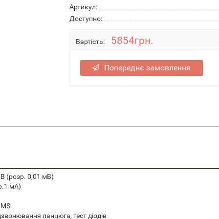
Артикул:
Доступно:
5854грн.
Вартість:
Попереднє замовлення
 В (розр. 0,01 мВ)
р.1 мА)
eRMS
одзвонювання ланцюга, тест діодів