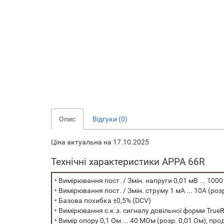
Опис
Відгуки (0)
Ціна актуальна на 17.10.2025
Технічні характеристики APPA 66R
• Вимірювання пост. / Змін. напруги 0,01 мВ ... 1000
• Вимірювання пост. / Змін. струму 1 мА ... 10А (роз
• Базова похибка ±0,5% (DCV)
• Вимірювання с.к.з. сигналу довільної форми Tru
• Вимір опору 0,1 Ом ... 40 МОм (розр. 0,01 Ом), пр