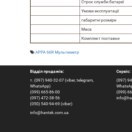
Строк служби батареї
Умови експлуатації
габаритні розміри
Маса
Комплект поставки
APPA 66R Мультиметр
Відділ продажів:
Сервіс:
т. (097) 940-32-07 (viber, telegram,
(097) 94
WhatsApp)
WhatsA
(099) 665-86-00
(099) 6
(097) 472-38-56
info@ha
(050) 540-94-69 (viber)
info@hantek.com.ua