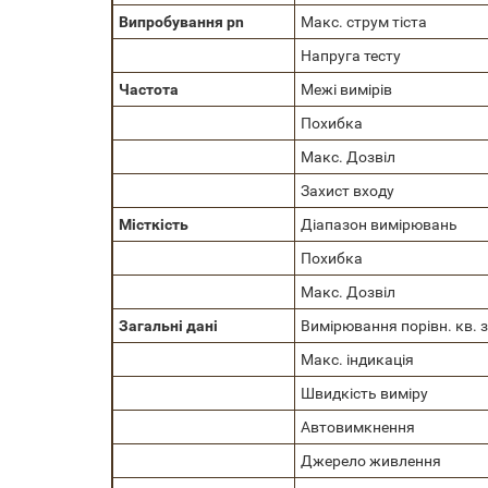
Випробування pn
Макс. струм тіста
Напруга тесту
Частота
Межі вимірів
Похибка
Макс. Дозвіл
Захист входу
Місткість
Діапазон вимірювань
Похибка
Макс. Дозвіл
Загальні дані
Вимірювання порівн. кв. з
Макс. індикація
Швидкість виміру
Автовимкнення
Джерело живлення