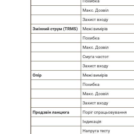
Похибка
Макс. Дозвіл
Захист входу
Змінний струм (TRMS)
Межі вимірів
Похибка
Макс. Дозвіл
Смуга частот
Захист входу
Опір
Межі вимірів
Похибка
Макс. Дозвіл
Захист входу
Продзвін ланцюга
Поріг спрацьовування
Індикація
Напруга тесту