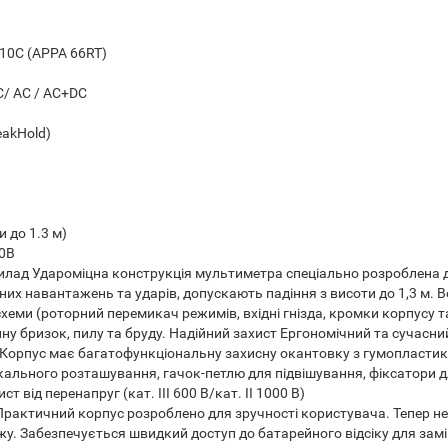
0,10С (APPA 66RT)
C/ AC / AC+DC
eakHold)
 до 1.3 м)
00В
рилад
Удароміцна конструкція мультиметра спеціально розроблена 
них навантажень та ударів, допускають падіння з висоти до 1,3 м. 
 схеми (роторний перемикач режимів, вхідні гнізда, кромки корпусу 
у бризок, пилу та бруду.
Надійний захист
Ергономічний та сучасний
Корпус має багатофункціональну захисну окантовку з гумопластику 
икального розташування, гачок-петлю для підвішування, фіксатори 
 від перенапруг (кат. III 600 В/кат. II 1000 В)
Практичний корпус розроблено для зручності користувача. Тепер не 
у. Забезпечується швидкий доступ до батарейного відсіку для зам