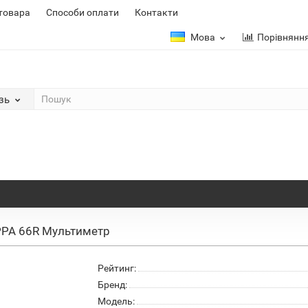
 товара
Способи оплати
Контакти
Мова
Порівнянн
зь
PA 66R Мультиметр
Рейтинг:
Бренд:
Модель: