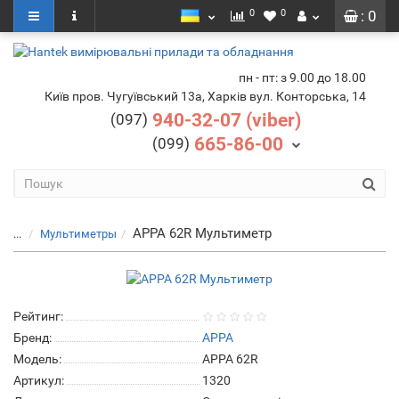
0
0
: 0
пн - пт: з 9.00 до 18.00
Київ пров. Чугуївський 13а, Харків вул. Конторська, 14
940-32-07 (viber)
(097)
665-86-00
(099)
APPA 62R Мультиметр
...
Мультиметры
Рейтинг:
Бренд:
APPA
Модель:
APPA 62R
Артикул:
1320