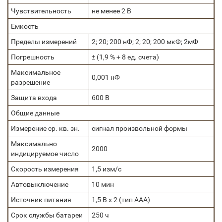
Чувствительность
не менее 2 В
Емкость
Пределы измерений
2; 20; 200 нФ; 2; 20; 200 мкФ; 2мФ
Погрешность
± (1,9 % + 8 ед. счета)
Максимальное
0,001 нФ
разрешение
Защита входа
600 В
Общие данные
Измерение ср. кв. зн.
сигнал произвольной формы
Максимально
2000
индицируемое число
Скорость измерения
1,5 изм/с
Автовыключение
10 мин
Источник питания
1,5 В х 2 (тип ААА)
Срок службы батареи
250 ч