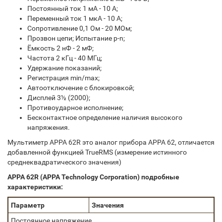
Постоянный ток 1 мА - 10 А;
Переменный ток 1 мкА - 10 А;
Сопротивление 0,1 Ом - 20 МОм;
Прозвон цепи; Испытание p-n;
Ёмкость 2 нФ - 2 мФ;
Частота 2 кГц - 40 МГц;
Удержание показаний;
Регистрация min/max;
Автоотключение с блокировкой;
Дисплей 3½ (2000);
Противоударное исполнение;
Бесконтактное определение наличия высокого
напряжения.
Мультиметр APPA 62R это аналог прибора APPA 62, отличается
добавленной функцией TrueRMS (измерение истинного
среднеквадратического значения)
APPA 62R (APPA Technology Corporation) подробные
характеристики:
Параметр
Значения
Постоянное напряжение