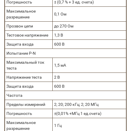
Погрешность
± (0,7 % + 3 ед. счета)
Максимальное
0,1 Ом
разрешение
Прозвон цепи
до 270 Ом
Тестовое напряжение
1,3 В
Защита входа
600 В
Испытание P-N
Максимальный ток
1,5 мА
теста
Напряжение теста
2 В
Защита входа
600 В
Частота
Пределы измерений
2; 20; 200 кГц; 2; 20 МГц
Погрешность
±(0,01% +МГц 1 ед.счета)
Максимальное
1 Гц
разрешение