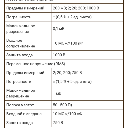
Пределы измерений
200 мВ; 2; 20; 200; 1000 В
Погрешность
± (0,5 % + 2 ед. счета)
Максимальное
0,1 мВ
разрешение
Входное
10 МОм//100 пФ
сопротивление
Защита входа
1000 В
Переменное напряжение (RMS)
Пределы измерений
2; 20; 200; 750 В
Погрешность
± (1,5 % + 5 ед. счета)
Максимальное
1 мВ
разрешение
Полоса частот
50…500 Гц
Входной импеданс
10 МОм/100 пФ
Защита входа
750 В