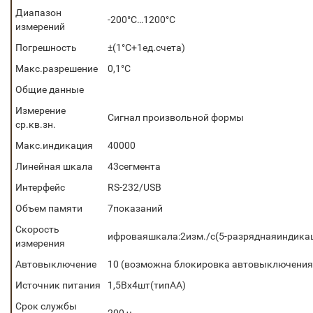
Диапазон
-200°С…1200°С
измерений
Погрешность
±(1°С+1ед.счета)
Макс.разрешение
0,1°С
Общие данные
Измерение
Сигнал произвольной формы
ср.кв.зн.
Макс.индикация
40000
Линейная шкала
43сегмента
Интерфейс
RS-232/USB
Объем памяти
7показаний
Скорость
ифроваяшкала:2изм./с(5-разряднаяиндикац
измерения
Автовыключение
10 (возможна блокировка автовыключения
Источник питания
1,5Вх4шт(типАА)
Срок службы