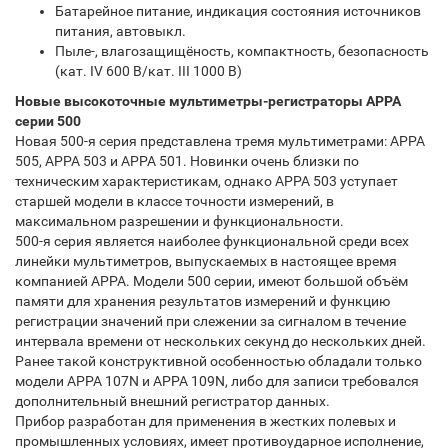
Батарейное питание, индикация состояния источников
питания, автовыкл.
Пыле-, влагозащищёность, компактность, безопасность
(кат. IV 600 В/кат. III 1000 В)
Новые высокоточные мультиметры-регистраторы APPA
серии 500
Новая 500-я серия представлена тремя мультиметрами: АРРА
505, АРРА 503 и APPA 501. Новинки очень близки по
техническим характеристикам, однако АРРА 503 уступает
старшей модели в классе точности измерений, в
максимальном разрешении и функциональности.
500-я серия является наиболее функциональной среди всех
линейки мультиметров, выпускаемых в настоящее время
компанией АРРА. Модели 500 серии, имеют большой объём
памяти для хранения результатов измерений и функцию
регистрации значений при слежении за сигналом в течение
интервала времени от нескольких секунд до нескольких дней.
Ранее такой конструктивной особенностью обладали только
модели АРРА 107N и APPA 109N, либо для записи требовался
дополнительный внешний регистратор данных.
Прибор разработан для применения в жестких полевых и
промышленных условиях, имеет противоударное исполнение,