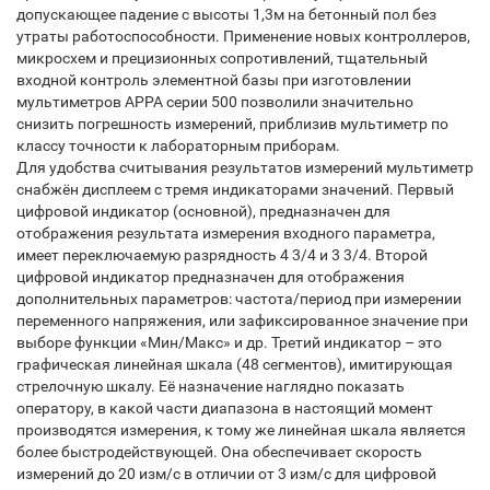
допускающее падение с высоты 1,3м на бетонный пол без
утраты работоспособности. Применение новых контроллеров,
микросхем и прецизионных сопротивлений, тщательный
входной контроль элементной базы при изготовлении
мультиметров АРРА серии 500 позволили значительно
снизить погрешность измерений, приблизив мультиметр по
классу точности к лабораторным приборам.
Для удобства считывания результатов измерений мультиметр
снабжён дисплеем с тремя индикаторами значений. Первый
цифровой индикатор (основной), предназначен для
отображения результата измерения входного параметра,
имеет переключаемую разрядность 4 3/4 и 3 3/4. Второй
цифровой индикатор предназначен для отображения
дополнительных параметров: частота/период при измерении
переменного напряжения, или зафиксированное значение при
выборе функции «Мин/Макс» и др. Третий индикатор – это
графическая линейная шкала (48 сегментов), имитирующая
стрелочную шкалу. Её назначение наглядно показать
оператору, в какой части диапазона в настоящий момент
производятся измерения, к тому же линейная шкала является
более быстродействующей. Она обеспечивает скорость
измерений до 20 изм/с в отличии от 3 изм/с для цифровой