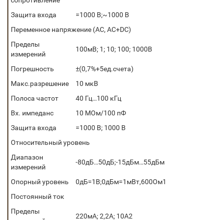
сопротивление
Защита входа
=1000 В;~1000 В
Переменное напряжение (AC, AC+DС)
Пределы
100мВ; 1; 10; 100; 1000В
измерений
Погрешность
±(0,7%+5ед.счета)
Макс.разрешение
10 мкВ
Полоса частот
40 Гц…100 кГц
Вх. импеданс
10 МОм/100 пФ
Защита входа
=1000 В; 1000 В
Относительный уровень
Диапазон
-80дБ…50дБ;-15дБм…55дБм
измерений
Опорный уровень
0дБ=1В;0дБм=1мВт,600Ом1
Постоянный ток
Пределы
220мА; 2,2А; 10А2