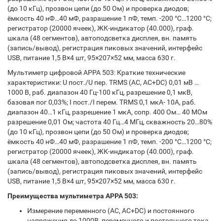
(до 10 кГц), прозвон цепи (до 50 Ом) и проверка диодов;
ёмкость 40 нФ…40 мФ, разрашение 1 пФ, темп. -200 °С…1200 °С;
регистратор (20000 ячеек), ЖК-индикатор (40.000), граф.
шкала (48 сегментов), автоподсветка дисплея, вн. память
(запись/вывод), регистрация пиковых значений, интерфейс
USB, питание 1,5 В×4 шт, 95×207×52 мм, масса 630 г.
Мультиметр цифровой APPA 503: Краткие технические
характеристики: U пост./U пер. TRMS (АС, AC+DC) 0,01 мВ …
1000 В, раб. диапазон 40 Гц-100 кГц, разрешение 0,1 мкВ,
базовая пог 0,03%; I пост./I перем. TRMS 0,1 мкА- 10А, раб.
диапазон 40…1 кГц, разрешение 1 мкА, сопр. 400 Ом… 40 МОм
разрешение 0,01 Ом; частота 40 Гц…4 МГц, скважность 20…80%
(до 10 кГц), прозвон цепи (до 50 Ом) и проверка диодов;
ёмкость 40 нФ…40 мФ, разрашение 1 пФ, темп. -200 °С…1200 °С;
регистратор (20000 ячеек), ЖК-индикатор (40.000), граф.
шкала (48 сегментов), автоподсветка дисплея, вн. память
(запись/вывод), регистрация пиковых значений, интерфейс
USB, питание 1,5 В×4 шт, 95×207×52 мм, масса 630 г.
Преимущества мультиметра APPA 503:
Измерение переменного (АС, AC+DC) и постоянного
напряжения до 1000В, переменного и постоянного тока