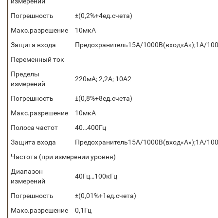
измерений
Погрешность
±(0,2%+4ед.счета)
Макс.разрешение
10мкА
Защита входа
Предохранитель15А/1000В(вход«А»);1А/10
Переменный ток
Пределы
220мА; 2,2А; 10А2
измерений
Погрешность
±(0,8%+8ед.счета)
Макс.разрешение
10мкА
Полоса частот
40…400Гц
Защита входа
Предохранитель15А/1000В(вход«А»);1А/10
Частота (при измерении уровня)
Диапазон
40Гц…100кГц
измерений
Погрешность
±(0,01%+1ед.счета)
Макс.разрешение
0,1Гц