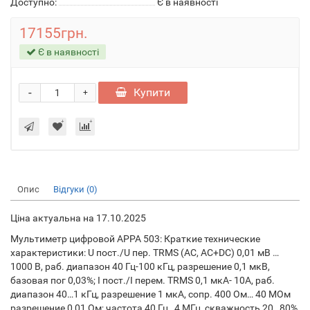
Доступно:
Є в наявності
17155грн.
Є в наявності
-
Купити
+
Опис
Відгуки (0)
Ціна актуальна на 17.10.2025
Мультиметр цифровой APPA 503: Краткие технические
характеристики: U пост./U пер. TRMS (АС, AC+DC) 0,01 мВ …
1000 В, раб. диапазон 40 Гц-100 кГц, разрешение 0,1 мкВ,
базовая пог 0,03%; I пост./I перем. TRMS 0,1 мкА- 10А, раб.
диапазон 40…1 кГц, разрешение 1 мкА, сопр. 400 Ом… 40 МОм
разрешение 0,01 Ом; частота 40 Гц…4 МГц, скважность 20…80%