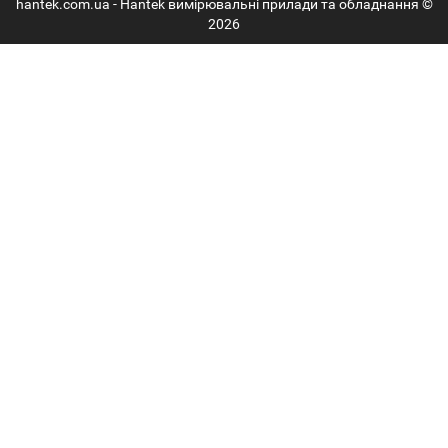
hantek.com.ua - Hantek вимірювальні прилади та обладнання ©
2026