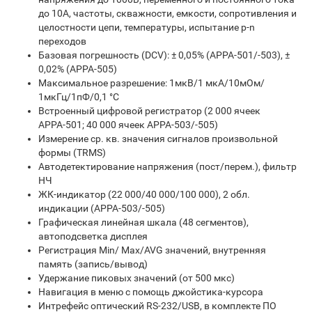
до 10А, частоты, скважности, емкости, сопротивления и
целостности цепи, температуры, испытание p-n
переходов
Базовая погрешность (DCV): ± 0,05% (АРРА-501/-503), ±
0,02% (АРРА-505)
Максимальное разрешение: 1мкВ/1 мкА/10мОм/
1мкГц/1пФ/0,1 °С
Встроенный цифровой регистратор (2 000 ячеек
АРРА-501; 40 000 ячеек АРРА-503/-505)
Измерение ср. кв. значения сигналов произвольной
формы (TRMS)
Автодетектирование напряжения (пост/перем.), фильтр
НЧ
ЖК-индикатор (22 000/40 000/100 000), 2 обл.
индикации (АРРА-503/-505)
Графическая линейная шкала (48 сегментов),
автоподсветка дисплея
Регистрация Min/ Max/AVG значений, внутренняя
память (запись/вывод)
Удержание пиковых значений (от 500 мкс)
Навигация в меню с помощь джойстика-курсора
Интрефейс оптический RS-232/USB, в комплекте ПО