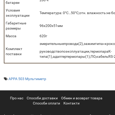
200 ч
батареи
Условия
Температура: 0°С…50°С;отн. влажность:не б
эксплуатации
Габаритные
96х200х51мм
размеры
Масса
620г
змерительныепровода(2),зажимтипа«крокод
Комплект
руководствопоэксплуатации,термопараК-
поставки
типа(1),адаптертермопары(1),ПО,кабельRS-
APPA 503 Мультиметр
Про нас
Cпособи доставки
Обмен и возврат товара
Способи оплати
Контакти