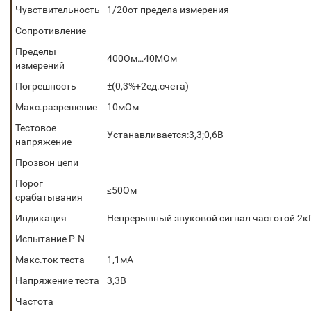
Чувствительность
1/20от предела измерения
Сопротивление
Пределы
400Ом…40МОм
измерений
Погрешность
±(0,3%+2ед.счета)
Макс.разрешение
10мОм
Тестовое
Устанавливается:3,3;0,6В
напряжение
Прозвон цепи
Порог
≤50Ом
срабатывания
Индикация
Непрерывный звуковой сигнал частотой 2к
Испытание P-N
Макс.ток теста
1,1мА
Напряжение теста
3,3В
Частота