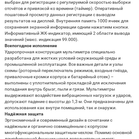
выбран для регистрации с регулируемой скоростью выборки
отсчётов и привязкой ко времени (таймер). Оперативный
пошаговый просмотр данных регистрации с выводом
результатов на дисплей. Внутренняя память 1000 ячеек для
сохранения экранной информации одним нажатием кнопки.
Информативный ЖК-индикатор, имеющий 2 области вывода
значений (макс. индикация 99.000).
Всепогодное исполнение
Ударопрочная конструкция мультиметра специально
разработана для жестких условий окружающей среды и
промышленной эксплуатации. Все важные детали и узлы
схемы (роторный переключатель режимов, входные гнёзда,
привалочные кромки корпуса и батарейный отсек) –
выполнены с уплотнительной прокладкой для исключения
попадания внутрь брызг, пыли и грязи. Мультиметры
выдерживают воздействие вибрационных нагрузок и ударов,
допускают падение с высоты до 1,3 м. Они предназначены для
использования как внутри помещений, так и снаружи.
Надёжная защита
Эргономичный и современный дизайн в сочетании с
надёжным и органично совмещённым с корпусом
многофункциональным защитным чехлом. Помимо основной
демпфирующей функции чехол дополнительно имеет: