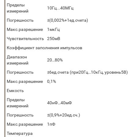
Пределы
10Гц...40МГц
измерений
Погрешность
±(0,002%+1ед.счета)
Макс.разрешение
1мкГц
Чувствительность
250мВ
Коэффициент заполнения импульсов
Диапазон
20…80%
измерений
Погрешность
±6ед.счета (при20Гц…10кГц, уровень5В)
Макс.разрешение
0,1%
Емкость
Пределы
40нФ…40мФ
измерений
Погрешность
±(0,9%+20ед.сч.)
Макс.разрешение
1пФ
Температура