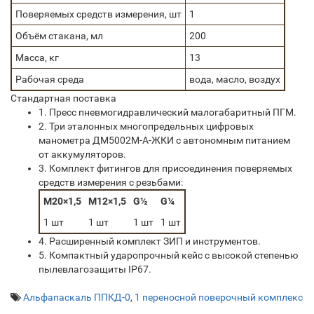
Поверяемых средств измерения, шт
1
Объём стакана, мл
200
Масса, кг
13
Рабочая среда
вода, масло, воздух
Стандартная поставка
1. Пресс пневмогидравлический малогабаритный ПГМ.
2. Три эталонных многопредельных цифровых
манометра ДМ5002М-А-ЖКИ с автономным питанием
от аккумуляторов.
3. Комплект фитингов для присоединения поверяемых
средств измерения с резьбами:
М20×1,5
M12×1,5
G½
G¼
1 шт
1 шт
1 шт
1 шт
4. Расширенный комплект ЗИП и инструментов.
5. Компактный ударопрочный кейс с высокой степенью
пылевлагозащиты IP67.
Альфапаскаль ППКД-0
,
1 переносной поверочный комплекс