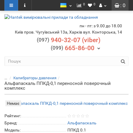
0
0
: 0
пн - пт: з 9.00 до 18.00
Київ пров. Чугуївський 13а, Харків вул. Конторська, 14
940-32-07 (viber)
(097)
665-86-00
(099)
...
Калибраторы давления
Альфапаскаль ППКД-0,1 переносной поверочный
комплекс
Немає
Рейтинг:
Бренд:
Альфапаскаль
Модель:
ППКД 0.1