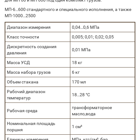
для МП 60 и МП 600 под один комплект грузов.
МП-6…600
стандартного
и
специального
исполнения, а также
МП-1000…2500
Диапазон измерения
0,04…0,6 МПа
Класс точности
0,005; 0,01; 0,02; 0,05
Дискретность создания
0,01 МПа
давления
Масса УСД
18 кг
Масса набора грузов
6 кг
Объем стакана
170 мл
Рабочий диапазон
18…28 °C
температур
трансформаторное
Рабочая среда
масло,вода
Номинальная площадь
1 см²
поршня
Единицы измерения
МПа, кгс/см², бар