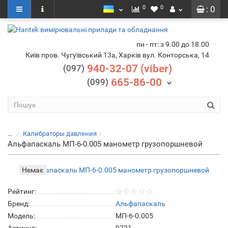
0
0
: 0
пн - пт: з 9.00 до 18.00
Київ пров. Чугуївський 13а, Харків вул. Конторська, 14
940-32-07 (viber)
(097)
665-86-00
(099)
...
Калибраторы давления
Альфапаскаль МП-6-0.005 манометр грузопоршневой
Немає
Рейтинг:
Бренд:
Альфапаскаль
Модель:
МП-6-0.005