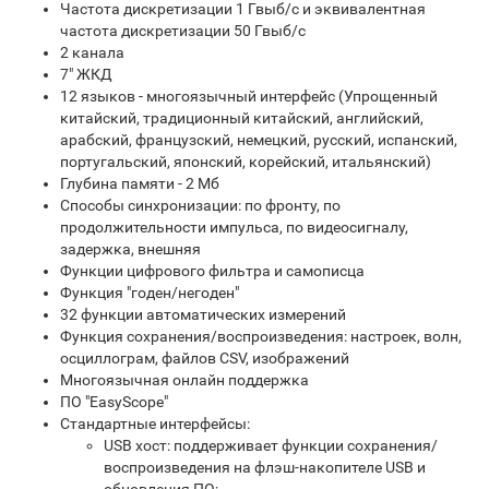
Частота дискретизации 1 Гвыб/с и эквивалентная
частота дискретизации 50 Гвыб/с
2 канала
7" ЖКД
12 языков - многоязычный интерфейс (Упрощенный
китайский, традиционный китайский, английский,
арабский, французский, немецкий, русский, испанский,
португальский, японский, корейский, итальянский)
Глубина памяти - 2 Мб
Способы синхронизации: по фронту, по
продолжительности импульса, по видеосигналу,
задержка, внешняя
Функции цифрового фильтра и самописца
Функция "годен/негоден"
32 функции автоматических измерений
Функция сохранения/воспроизведения: настроек, волн,
осциллограм, файлов CSV, изображений
Многоязычная онлайн поддержка
ПО "EasyScope"
Стандартные интерфейсы:
USB хост: поддерживает функции сохранения/
воспроизведения на флэш-накопителе USB и