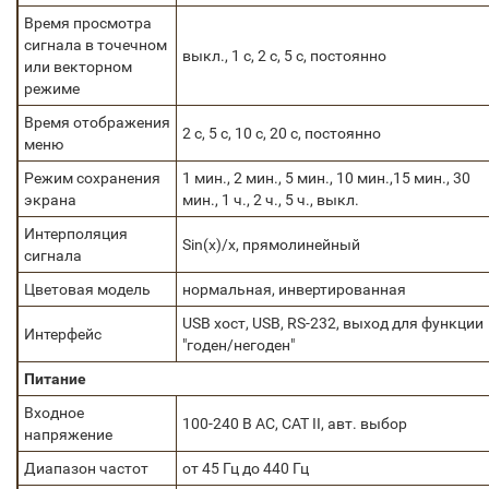
Время просмотра
сигнала в точечном
выкл., 1 с, 2 с, 5 с, постоянно
или векторном
режиме
Время отображения
2 с, 5 с, 10 с, 20 с, постоянно
меню
Режим сохранения
1 мин., 2 мин., 5 мин., 10 мин.,15 мин., 30
экрана
мин., 1 ч., 2 ч., 5 ч., выкл.
Интерполяция
Sin(x)/x, прямолинейный
сигнала
Цветовая модель
нормальная, инвертированная
USB хост, USB, RS-232, выход для функции
Интерфейс
"годен/негоден"
Питание
Входное
100-240 В AC, CAT II, авт. выбор
напряжение
Диапазон частот
от 45 Гц до 440 Гц