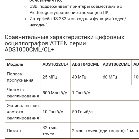
обновления ПО;
USB: поддерживает принтеры совместимые с
PictBridge и управление с помощью ПК;
Интерфейс RS-232 и выход для функции "годен/
негоден".
Сравнительные характеристики цифровых
осциллографов ATTEN серии
ADS1000CML/CL+
Модель
ADS1022CL+
ADS1042CML
ADS1062CML
AD
Полоса
25 МГц
40 МГц
60 МГц
10
пропускания
Частота
500 Мвыб/с
1 Гвыб/с
семплирования
Эквивалентная
частота
10 Гвыб/с
50 Гвыб/с
семплирования
32 тыс.
Память
2 млн. точек (один канал), 1 млн
точек