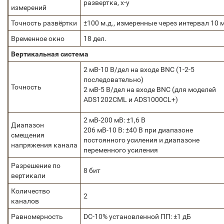
развертка, x-y
измерений
Точность развёртки
±100 м.д., измеренные через интервал 10 
Временное окно
18 дел.
Вертикальная система
2 мВ-10 В/дел на входе BNC (1-2-5
последовательно)
Точность
2 мВ-5 В/дел на входе BNC (для моделей
ADS1202CML и ADS1000CL+)
2 мВ-200 мВ: ±1,6 В
Диапазон
206 мВ-10 В: ±40 В при диапазоне
смещения
постоянного усиления и диапазоне
напряжения канала
переменного усиления
Разрешение по
8 бит
вертикали
Количество
2
каналов
Равномерность
DC-10% установленной ПП: ±1 дБ