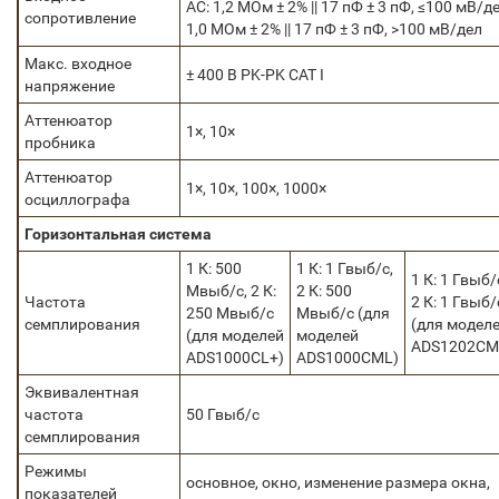
AC: 1,2 MОм ± 2% || 17 пФ ± 3 пФ, ≤100 мВ/д
сопротивление
1,0 MОм ± 2% || 17 пФ ± 3 пФ, >100 мВ/дел
Макс. входное
± 400 В PK-PK CAT I
напряжение
Аттенюатор
1×, 10×
пробника
Аттенюатор
1×, 10×, 100×, 1000×
осциллографа
Горизонтальная система
1 К: 500
1 К: 1 Гвыб/с,
1 К: 1 Гвыб/
Мвыб/с, 2 К:
2 К: 500
Частота
2 К: 1 Гвыб/
250 Мвыб/с
Мвыб/с (для
семплирования
(для модел
(для моделей
моделей
ADS1202CM
ADS1000CL+)
ADS1000CML)
Эквивалентная
частота
50 Гвыб/с
семплирования
Режимы
основное, окно, изменение размера окна,
показателей