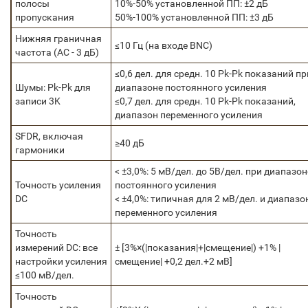
полосы
10%-50% установленной ПП: ±2 дБ
пропускания
50%-100% установленной ПП: ±3 дБ
Нижняя граничная
≤10 Гц (на входе BNC)
частота (AC - 3 дБ)
≤0,6 дел. для средн. 10 Pk-Pk показаний пр
Шумы: Pk-Pk для
диапазоне постоянного усиления
записи 3K
≤0,7 дел. для средн. 10 Pk-Pk показаний,
диапазон переменного усиления
SFDR, включая
≥40 дБ
гармоники
< ±3,0%: 5 мВ/дел. до 5В/дел. при диапазон
Точность усиления
постоянного усиления
DC
< ±4,0%: типичная для 2 мВ/дел. и диапазо
переменного усиления
Точность
измерений DC: все
± [3%×(|показания|+|смещение|) +1% |
настройки усиления
смещение| +0,2 дел.+2 мВ]
≤100 мВ/дел.
Точность