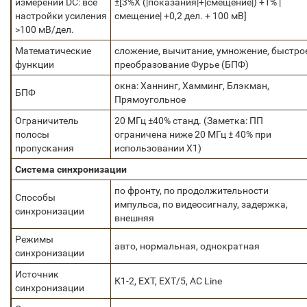
измерений DC: все
±[3%X (|показания|+|смещение|) +1% |
настройки усиления
смещение| +0,2 дел. + 100 мВ]
>100 мВ/дел.
Математические
cложение, вычитание, умножение, быстро
функции
преобразование Фурье (БПФ)
окна: Ханнинг, Хамминг, Блэкман,
БПФ
Прямоугольное
Ограничитель
20 MГц ±40% станд. (Заметка: ПП
полосы
ограничена ниже 20 MГц ± 40% при
пропускания
использовании X1)
Система синхронизации
по фронту, по продолжительности
Способы
импульса, по видеосигналу, задержка,
синхронизации
внешняя
Режимы
авто, нормальная, однократная
синхронизации
Источник
К1-2, EXT, EXT/5, AC Line
синхронизации