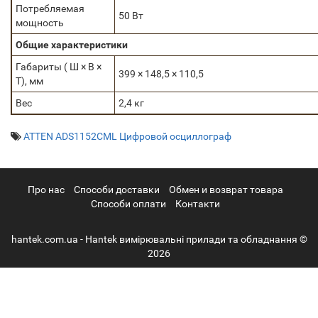
Потребляемая
50 Вт
мощность
Общие характеристики
Габариты ( Ш × В ×
399 × 148,5 × 110,5
Т), мм
Вес
2,4 кг
ATTEN ADS1152CML Цифровой осциллограф
Про нас
Cпособи доставки
Обмен и возврат товара
Способи оплати
Контакти
hantek.com.ua - Hantek вимірювальні прилади та обладнання ©
2026