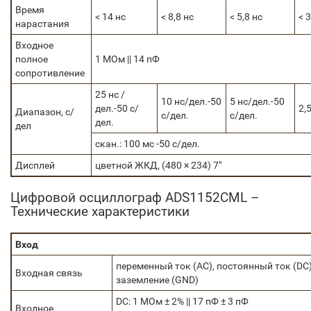
Время
< 14 нс
< 8,8 нс
< 5,8 нс
< 3
нарастания
Входное
полное
1 MОм || 14 пФ
сопротивление
25 нс /
10 нс/дел.-50
5 нс/дел.-50
дел.-50 с/
2,
Диапазон, с/
с/дел.
с/дел.
дел.
дел
скан.: 100 мс -50 с/дел.
Дисплей
цветной ЖКД, (480 × 234) 7″
Цифровой осциллограф ADS1152CML –
Технические характеристики
Вход
переменный ток (AC), постоянный ток (DC)
Входная связь
заземление (GND)
DC: 1 MОм ± 2% || 17 пФ ± 3 пФ
Входное