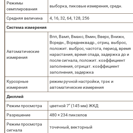
Режимы
выборка, пиковые измерения, средн.
семплирования
Средняя величина
4, 16, 32, 64, 128, 256
Система измерения
Bпп, Вамп, Вмакс, Вмин, Вверх, Внижн,
Всредн., Bсреднеквадр., отриц. выброс,
положит. выброс, частота, период, время
Автоматические
нарастания, время спада, задержка до и
измерения
после сигнала, положит. коэффициент
заполнения, отрицат. коэффициент
заполнения, задержка
Курсорные
режим ручной настройки, трэк и
измерения
автоматические измерения
Дисплей
Режим просмотра
цветной 7" (145 мм) ЖКД
Разрешение
480 × 234 пикселов
Режим просмотра
точечный, векторный
сигнала