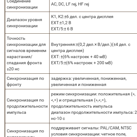
Соединение
AC, DC, LF rej, HF rej
синхронизации
К1, К2:±6 дел. с центра дисплея
Диапазон уровня
EXT:±1,2 В
синхронизации
EXT/5:± 6 В
Точность
синхронизации для
Внутренняя:±(0,2 дел.× В/дел.)(±4 дел. с
сигналов временем
центра дисплея)
нарастания/
EXT: ±(6% настроек + 40 мВ)
спадания фронта
EXT/5:±(6% настроек + 200 мВ)
≥20 нс
Синхронизация по
задержка: увеличенная, пониженная,
фронту
увеличенная и пониженная
режим синхронизации: положительная (>,
Синхронизация по
<,=) и отрицательная (>,<,=),
продолжительности
продолжительность импульса
импульса
диапазон продолжительности импульса: 
нс-10 с
поддерживает сигналы: PAL/СAM, NTSC
Синхронизация по
условия синхронизации: четное поле,