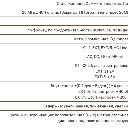
Окна: Ханнинг, Хамминг, Блэкман, П
20 MГц ± 40% станд. (Заметка: ПП ограничена ниже 20M
по фронту, по продолжительности импульса, по виде
Авто, Нормальная, Однокра
К1-2, EXT, EXT/5, AC Line
AC, DC, LF rej, HF rej
К1, К2: ± 6 дел. с центра дис
EXT: ±1,2V
EXT/5: ± 6V
Внутренняя: ±(0.2 дел.× В/дел.)( ± 4 дел. 
EXT: ±( 6% настроек + 40 м
EXT/5: ± (6% настроек + 200
Задержка: увеличенная, пониженная, увели
режим синхронизации: положительная (>,<,=) и отрицательная
диапазон продолжительности импуль