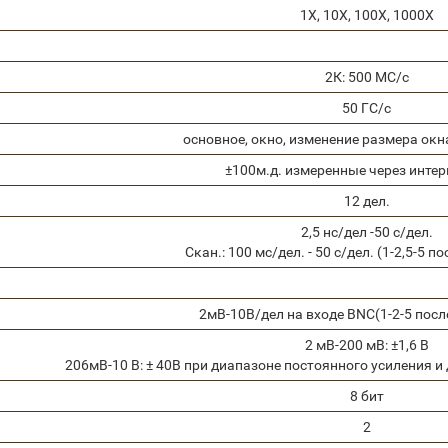
1X, 10X, 100X, 1000X
2К: 500 МС/с
50 ГС/с
основное, окно, изменение размера окна
±100м.д. измеренные через интер
12 дел.
2,5 нс/дел -50 с/дел.
Скан.: 100 мс/дел. - 50 с/дел. (1-2,5-5 
2мВ-10В/дел на входе BNC(1-2-5 пос
2 мВ-200 мВ: ±1,6 В
206мВ-10 В: ± 40В при диапазоне постоянного усиления 
8 бит
2