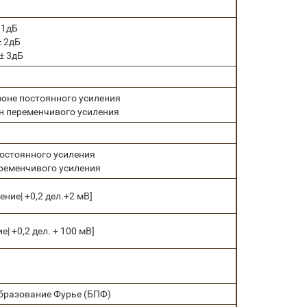
 1дБ
± 2дБ
± 3дБ
азоне постоянного усиления
зон переменчивого усиления
 постоянного усиления
переменчивого усиления
ение| +0,2 дел.+2 мВ]
| +0,2 дел. + 100 мВ]
бразование Фурье (БПФ)