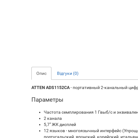
Опис
Відгуки (0)
ATTEN ADS1152CА
- портативный 2-канальный цифр
Параметры
Частота семплирования 1 Гвыб/с и эквивале
2 канала
5,7" ЖК дисплей
12 языков - многоязычный интерфейс (Упроще
португальский, японский, корейский, итальян