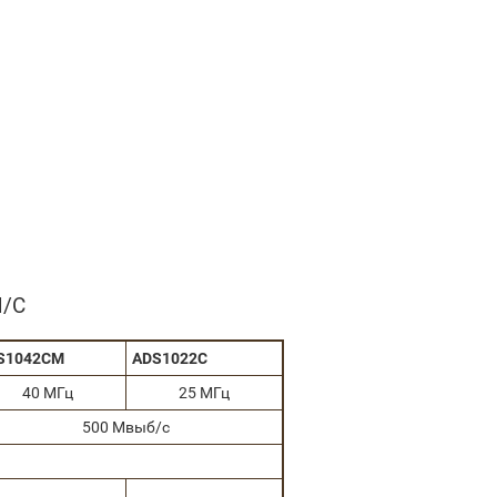
M/C
S1042CM
ADS1022C
40 МГц
25 МГц
500 Мвыб/с