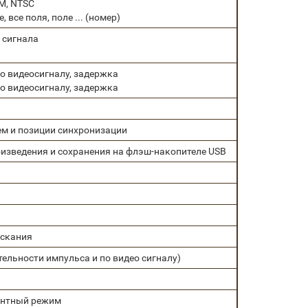
M, NTSC
 все поля, поле ... (номер)
) сигнала
по видеосигналу, задержка
по видеосигналу, задержка
ем и позиции синхронизации
оизведения и сохранения на флэш-накопителе USB
ускания
ельности импульса и по видео сигналу)
ентный режим