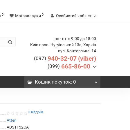
0
0
я
Мої закладки
Особистий кабінет
пн - пт: з 9.00 до 18.00
Київ пров. Чугуївський 13а, Харків
вул. Конторська, 14
940-32-07 (viber)
(097)
665-86-00
(099)
Кошик
покупок
: 0
0 відгуків
Atten
ADS1152CA