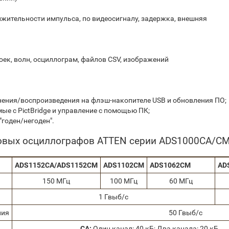
лжительности импульса, по видеосигналу, задержка, внешняя
ек, волн, осциллограм, файлов CSV, изображений
нения/воспроизведения на флэш-накопителе USB и обновления ПО;
е с PictBridge и управление с помощью ПК;
"годен/негоден".
овых осциллографов ATTEN серии ADS1000CA/C
ADS1152CA/ADS1152CM
ADS1102CM
ADS1062CM
AD
150 МГц
100 МГц
60 МГц
1 Гвыб/с
ния
50 Гвыб/с
СA:
Один канал: 40 кБ; Два канала: 20 кБ