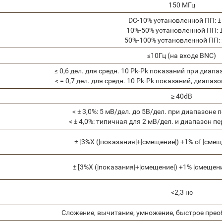
150 MГц
DC-10% установленной ПП: ±
10%-50% установленной ПП: 
50%-100% установленной ПП: 
≤10Гц (на входе BNC)
≤ 0,6 дел. для средн. 10 Pk-Pk показаний при диап
< = 0,7 дел. для средн. 10 Pk-Pk показаний, диапа
≥ 40dB
< ± 3,0%: 5 мВ/дел. до 5В/дел. при диапазоне
< ± 4,0%: типичная для 2 мВ/дел. и диапазон 
± [3%X (|показания|+|смещение|) +1% of |смещ
± [3%X (|показания|+|смещение|) +1% |смещение
<2,3 нс
Сложение, вычитание, умножение, быстрое прео