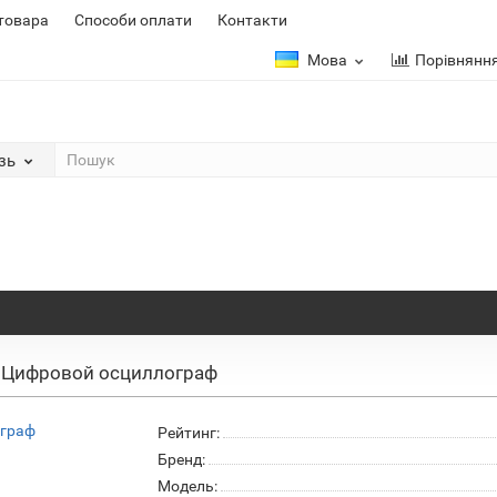
 товара
Способи оплати
Контакти
Мова
Порівнянн
зь
 Цифровой осциллограф
Рейтинг:
Бренд:
Модель: