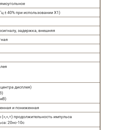
рямоугольное
Гц ± 40% при использовании X1)
осигналу, задержка, внешняя
тная
плея
с центра дисплея)
В)
 мВ)
ченная и пониженная
 (>,<,=) продолжительность импульса
са: 20нс-10с