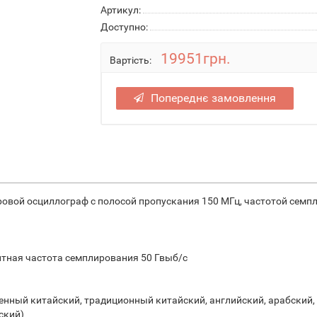
Артикул:
Доступно:
19951грн.
Вартість:
Попереднє замовлення
овой осциллограф с полосой пропускания 150 MГц, частотой семпл
нтная частота семплирования 50 Гвыб/с
нный китайский, традиционный китайский, английский, арабский, 
ский)