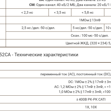
CM:
Один канал: 40 кБ/2 MБ; Два канала: 20 кБ/1
< 2,3 нс
< 3,5 нс
< 5,8 нс
1MОм || 13пФ
2,5 нс /дел.-50 с/дел.
5 нс/дел.-50 с/дел.
10 
Скан.: 100 мс -50 с/дел.
Цветной ЖКД, (320 × 234) 5,
2CA - Технические характеристики
переменный ток (AC), постоянный ток (DC)
DC: 1MОм ± 2% || 17пФ ± 3
AC: 1,2 MОм ± 2% || 17пФ ± 3пФ, < 
1,0 MОм ± 2% || 17пФ ± 3пФ, >10
± 400В PK-PK CATI
1X, 10X