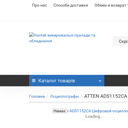
Про нас
Cпособи доставки
Обмен и возврат
Скрі
Каталог
товарів
ATTEN ADS1152CA
Головна
Осциллографы
Немає
Loading...
Loading...