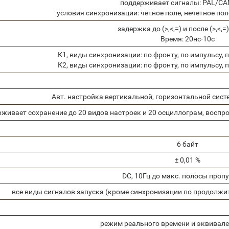
поддерживает сигналы: PAL/СA
условия синхронизации: четное поле, нечетное поле,
задержка до (>,<,=) и после (>,<,=
Время: 20нс-10с
К1, виды синхронизации: по фронту, по импульсу, 
К2, виды синхронизации: по фронту, по импульсу, 
Авт. настройка вертикальной, горизонтальной сист
живает сохранение до 20 видов настроек и 20 осциллограм, воспр
6 байт
± 0,01 %
DC, 10Гц до макс. полосы проп
все виды сигналов запуска (кроме синхронизации по продолжит
режим реального времени и эквивал