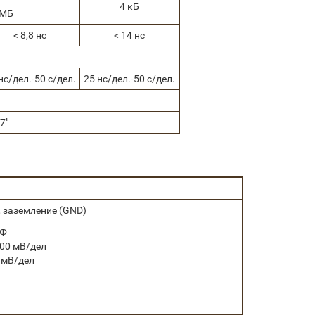
4 кБ
 MБ
< 8,8 нс
< 14 нс
нс/дел.-50 с/дел.
25 нс/дел.-50 с/дел.
7"
, заземление (GND)
пФ
=100 мВ/дел
0 мВ/дел