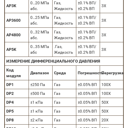
0…20 МПа
Газ,
±0.1% ВП/
AP3K
3X
абс.
Жидкость
±0.2% ВП
0…25 МПа
Газ,
±0.1% ВП/
AP3600
3X
абс.
Жидкость
±0.2% ВП
0…32 МПа
Газ,
±0.1% ВП/
AP4800
3X
абс.
Жидкость
±0.2% ВП
0…35 МПа
.Газ,
±0.1% ВП/
AP5K
3X
абс
Жидкость
±0.2% ВП
ИЗМЕРЕНИЕ ДИФФЕРЕНЦИАЛЬНОГО ДАВЛЕНИЯ
Код
Диапазон
Среда
Погрешность
Перегрузка
модуля
DP1
±250 Па
Газ
±0.05% ВП
100Х
DP2
±500 Па
Газ
±0.05% ВП
100Х
DP4
±1 кПа
Газ
±0.05% ВП
50Х
DP5
±1 кПа
Газ
±0.05% ВП
50Х
DP8
±2 кПа
Газ
±0.05% ВП
20Х