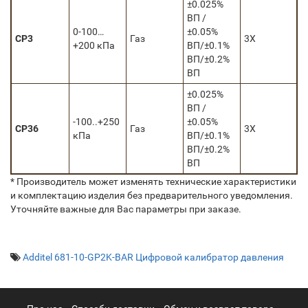
±0.025%
ВП /
0-100…
±0.05%
CP3
Газ
3Х
+200 кПа
ВП/±0.1%
ВП/±0.2%
ВП
±0.025%
ВП /
-100..+250
±0.05%
CP36
Газ
3Х
кПа
ВП/±0.1%
ВП/±0.2%
ВП
* Производитель может изменять технические характеристики
и комплектацию изделия без предварительного уведомления.
Уточняйте важные для Вас параметры при заказе.
Additel 681-10-GP2K-BAR Цифровой калибратор давления