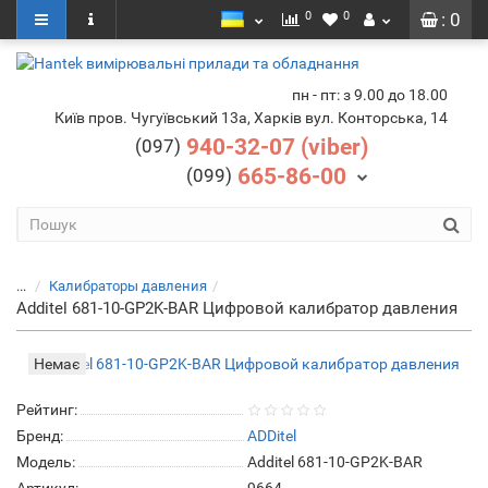
0
0
: 0
пн - пт: з 9.00 до 18.00
Київ пров. Чугуївський 13а, Харків вул. Конторська, 14
940-32-07 (viber)
(097)
665-86-00
(099)
...
Калибраторы давления
Additel 681-10-GP2K-BAR Цифровой калибратор давления
Немає
Рейтинг:
Бренд:
ADDitel
Модель:
Additel 681-10-GP2K-BAR