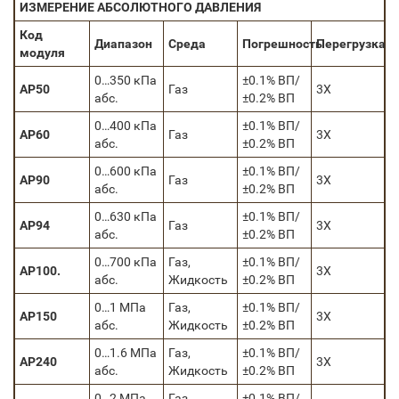
ИЗМЕРЕНИЕ АБСОЛЮТНОГО ДАВЛЕНИЯ
Код
Диапазон
Среда
Погрешность
Перегрузка
модуля
0…350 кПа
±0.1% ВП/
AP50
Газ
3X
абс.
±0.2% ВП
0…400 кПа
±0.1% ВП/
AP60
Газ
3X
абс.
±0.2% ВП
0…600 кПа
±0.1% ВП/
AP90
Газ
3X
абс.
±0.2% ВП
0…630 кПа
±0.1% ВП/
AP94
Газ
3X
абс.
±0.2% ВП
0…700 кПа
Газ,
±0.1% ВП/
AP100.
3X
абс.
Жидкость
±0.2% ВП
0…1 МПа
Газ,
±0.1% ВП/
AP150
3X
абс.
Жидкость
±0.2% ВП
0…1.6 МПа
Газ,
±0.1% ВП/
AP240
3X
абс.
Жидкость
±0.2% ВП
0…2 МПа
Газ,
±0.1% ВП/