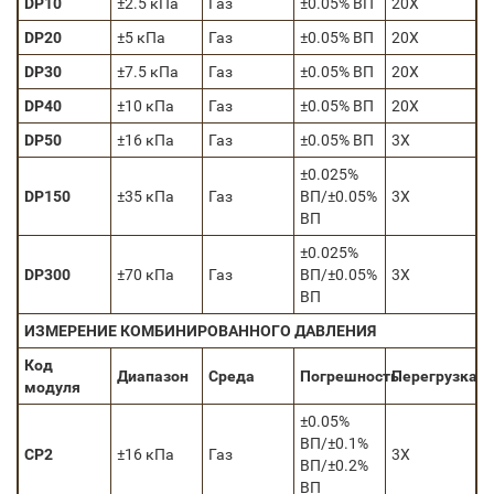
DP10
±2.5 кПа
Газ
±0.05% ВП
20Х
DP20
±5 кПа
Газ
±0.05% ВП
20Х
DP30
±7.5 кПа
Газ
±0.05% ВП
20Х
DP40
±10 кПа
Газ
±0.05% ВП
20Х
DP50
±16 кПа
Газ
±0.05% ВП
3Х
±0.025%
DP150
±35 кПа
Газ
ВП/±0.05%
3Х
ВП
±0.025%
DP300
±70 кПа
Газ
ВП/±0.05%
3Х
ВП
ИЗМЕРЕНИЕ КОМБИНИРОВАННОГО ДАВЛЕНИЯ
Код
Диапазон
Среда
Погрешность
Перегрузка
модуля
±0.05%
ВП/±0.1%
CP2
±16 кПа
Газ
3Х
ВП/±0.2%
ВП