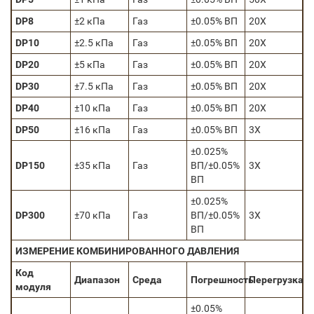
DP8
±2 кПа
Газ
±0.05% ВП
20Х
DP10
±2.5 кПа
Газ
±0.05% ВП
20Х
DP20
±5 кПа
Газ
±0.05% ВП
20Х
DP30
±7.5 кПа
Газ
±0.05% ВП
20Х
DP40
±10 кПа
Газ
±0.05% ВП
20Х
DP50
±16 кПа
Газ
±0.05% ВП
3Х
±0.025%
DP150
±35 кПа
Газ
ВП/±0.05%
3Х
ВП
±0.025%
DP300
±70 кПа
Газ
ВП/±0.05%
3Х
ВП
ИЗМЕРЕНИЕ КОМБИНИРОВАННОГО ДАВЛЕНИЯ
Код
Диапазон
Среда
Погрешность
Перегрузка
модуля
±0.05%