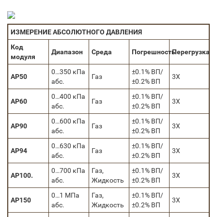
ИЗМЕРЕНИЕ АБСОЛЮТНОГО ДАВЛЕНИЯ
Код
Диапазон
Среда
Погрешность
Перегрузка
модуля
0…350 кПа
±0.1% ВП/
AP50
Газ
3X
абс.
±0.2% ВП
0…400 кПа
±0.1% ВП/
AP60
Газ
3X
абс.
±0.2% ВП
0…600 кПа
±0.1% ВП/
AP90
Газ
3X
абс.
±0.2% ВП
0…630 кПа
±0.1% ВП/
AP94
Газ
3X
абс.
±0.2% ВП
0…700 кПа
Газ,
±0.1% ВП/
AP100.
3X
абс.
Жидкость
±0.2% ВП
0…1 МПа
Газ,
±0.1% ВП/
AP150
3X
абс.
Жидкость
±0.2% ВП