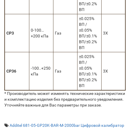
ВП/±0.2%
ВП
±0.025%
ВП /
0-100…
±0.05%
CP3
Газ
3Х
+200 кПа
ВП/±0.1%
ВП/±0.2%
ВП
±0.025%
ВП /
-100..+250
±0.05%
CP36
Газ
3Х
кПа
ВП/±0.1%
ВП/±0.2%
ВП
* Производитель может изменять технические характеристики
и комплектацию изделия без предварительного уведомления.
Уточняйте важные для Вас параметры при заказе.
Additel 681-05-GP20K-BAR-M-2000bar Цифровой калибратор