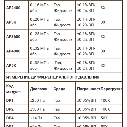
0…16 МПа
Газ,
±0.1% ВП/
AP2400
3X
абс.
Жидкость
±0.2% ВП
0…20 МПа
Газ,
±0.1% ВП/
AP3K
3X
абс.
Жидкость
±0.2% ВП
0…25 МПа
Газ,
±0.1% ВП/
AP3600
3X
абс.
Жидкость
±0.2% ВП
0…32 МПа
Газ,
±0.1% ВП/
AP4800
3X
абс.
Жидкость
±0.2% ВП
0…35 МПа
.Газ,
±0.1% ВП/
AP5K
3X
абс
Жидкость
±0.2% ВП
ИЗМЕРЕНИЕ ДИФФЕРЕНЦИАЛЬНОГО ДАВЛЕНИЯ
Код
Диапазон
Среда
Погрешность
Перегрузка
модуля
DP1
±250 Па
Газ
±0.05% ВП
100Х
DP2
±500 Па
Газ
±0.05% ВП
100Х
DP4
±1 кПа
Газ
±0.05% ВП
50Х
DP5
±1 кПа
Газ
±0.05% ВП
50Х