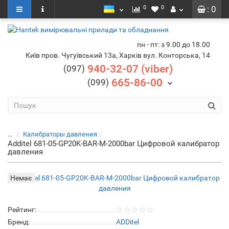
0
0
: 0
пн - пт: з 9.00 до 18.00
Київ пров. Чугуївський 13а, Харків вул. Конторська, 14
940-32-07 (viber)
(097)
665-86-00
(099)
...
Калибраторы давления
Additel 681-05-GP20K-BAR-M-2000bar Цифровой калибратор
давления
Немає
Рейтинг:
Бренд:
ADDitel