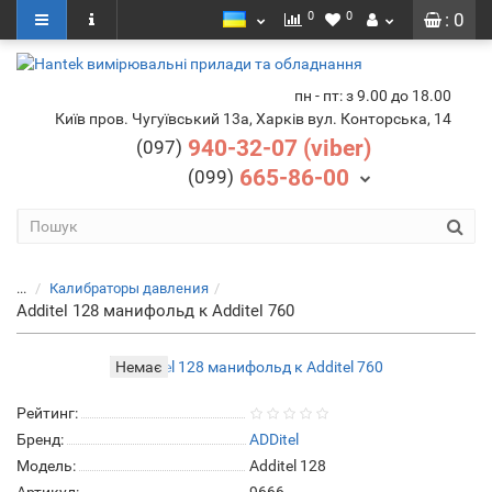
0
0
: 0
пн - пт: з 9.00 до 18.00
Київ пров. Чугуївський 13а, Харків вул. Конторська, 14
940-32-07 (viber)
(097)
665-86-00
(099)
...
Калибраторы давления
Additel 128 манифольд к Additel 760
Немає
Рейтинг:
Бренд:
ADDitel
Модель:
Additel 128