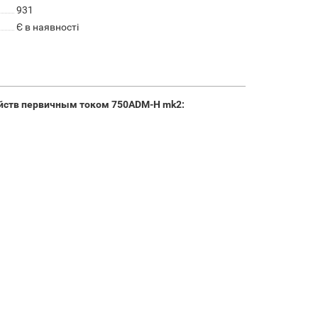
931
Є в наявності
ойств первичным током 750ADM-H mk2: