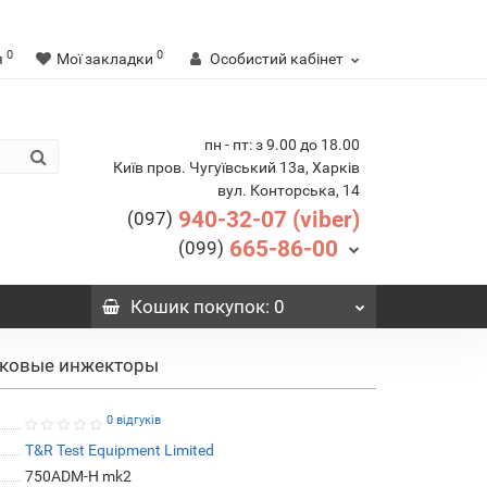
0
0
я
Мої закладки
Особистий кабінет
пн - пт: з 9.00 до 18.00
Київ пров. Чугуївський 13а, Харків
вул. Конторська, 14
940-32-07 (viber)
(097)
665-86-00
(099)
Кошик
покупок
: 0
ковые инжекторы
0 відгуків
T&R Test Equipment Limited
750ADM-H mk2