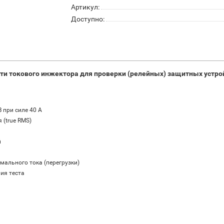
Артикул:
Доступно:
сти токового инжектора для проверки (релейных) защитных устр
 при силе 40 A
 (true RMS)
й
ального тока (перегрузки)
ия теста