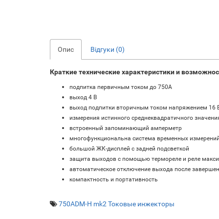
Опис
Відгуки (0)
Краткие технические характеристики и возможно
подпитка первичным током до 750A
выход 4 В
выход подпитки вторичным током напряжением 16 В
измерения истинного среднеквадратичного значения
встроенный запоминающий амперметр
многофункциональна система временных измерени
большой ЖК-дисплей с задней подсветкой
защита выходов с помощью термореле и реле максим
автоматическое отключение выхода после завершен
компактность и портативность
750ADM-H mk2 Токовые инжекторы