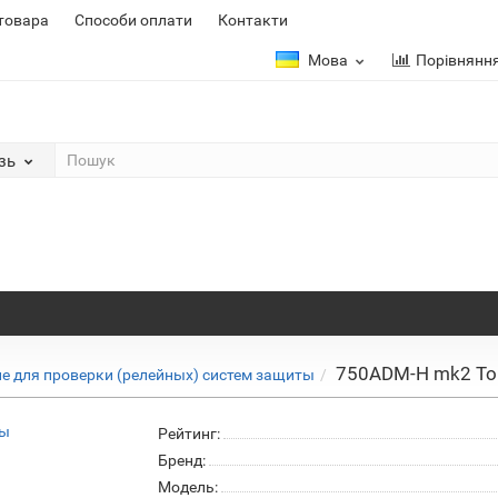
 товара
Способи оплати
Контакти
Мова
Порівнянн
зь
750ADM-H mk2 То
е для проверки (релейных) систем защиты
Рейтинг:
Бренд:
Модель: